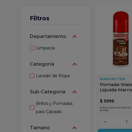
 leche
Filtros
Departamento
Limpieza
Categoría
Lavado de Ropa
WASSINGTON
Pomada Wass
Liquida Marro
Sub-Categoría
$
5999
Brillos y Pomadas
PRECIO SIN IMPUESTOS
$ 4958
para Calzado
－
Tamaño