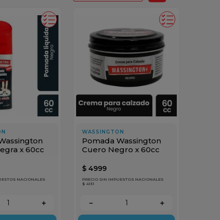
ON
WASSINGTON
Wassington
Pomada Wassington
egra x 60cc
Cuero Negro x 60cc
$
4999
PUESTOS NACIONALES
PRECIO SIN IMPUESTOS NACIONALES
$ 4131
＋
－
＋