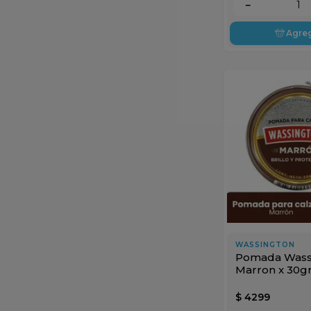
－
Agre
WASSINGTON
Pomada Wass
Marron x 30g
$
4299