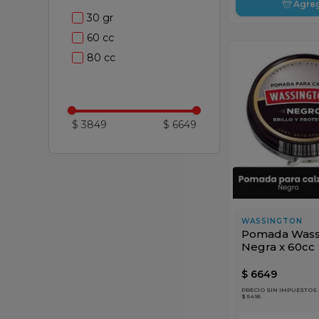
Agre
30 gr
60 cc
80 cc
$ 3849
$ 6649
WASSINGTON
Pomada Wass
Negra x 60cc
$
6649
PRECIO SIN IMPUESTOS
$ 5495