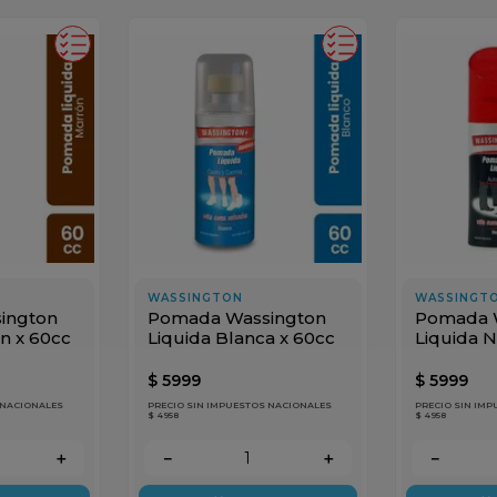
WASSINGTON
WASSINGT
ington
Pomada Wassington
Pomada 
n x 60cc
Liquida Blanca x 60cc
Liquida N
$
5999
$
5999
 NACIONALES
PRECIO SIN IMPUESTOS NACIONALES
PRECIO SIN IM
$ 4958
$ 4958
＋
－
＋
－