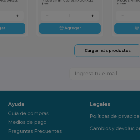
 NACIONALES
PRECIO SIN IMPUESTOS NACIONALES
PRECIO SIN IM
$ 4131
$ 4958
＋
－
＋
－
gar
Agregar
Ayuda
Legales
Guía de compras
Políticas de privacid
Medios de pago
Cambios y devolucio
Preguntas Frecuentes