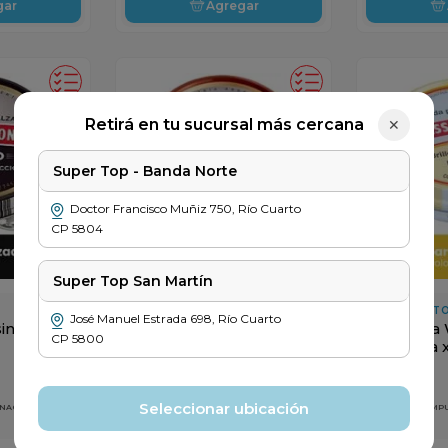
gar
Agregar
Retirá en tu sucursal más cercana
✕
Super Top - Banda Norte
Doctor Francisco Muñiz
750
,
Río Cuarto
CP
5804
Super Top San Martín
WASSINGTON
WASSINGT
José Manuel Estrada
698
,
Río Cuarto
ington
Pomada Wassington
Pomada 
CP
5800
Marron x 60cc
Incolora 
$
6649
$
4299
Seleccionar ubicación
 NACIONALES
PRECIO SIN IMPUESTOS NACIONALES
PRECIO SIN IM
$ 5495
$ 3553