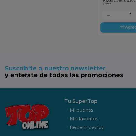
PRECIO SIN IMPUESTOS
$ 3553
－
Agre
Suscribite a nuestro newsletter
y enterate de todas las promociones
Tu SuperTop
Mi cuenta
Mis favoritos
Repetir pedido