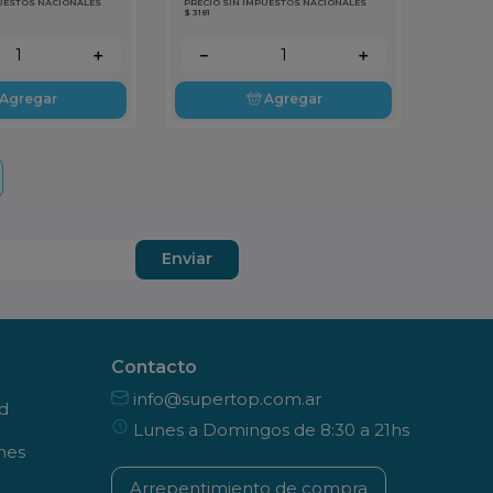
PUESTOS NACIONALES
PRECIO SIN IMPUESTOS NACIONALES
$ 3181
＋
－
＋
Agregar
Agregar
Enviar
Contacto
info@supertop.com.ar
ad
Lunes a Domingos de 8:30 a 21hs
nes
Arrepentimiento de compra