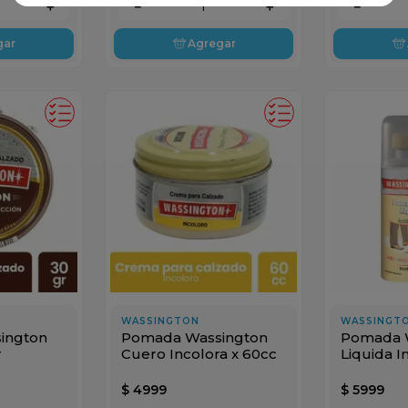
＋
－
＋
－
gar
Agregar
WASSINGTON
WASSINGT
ington
Pomada Wassington
Pomada 
r
Cuero Incolora x 60cc
Liquida I
$
4999
$
5999