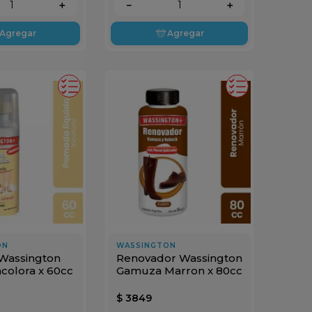
＋
－
＋
Agregar
Agregar
ON
WASSINGTON
Wassington
Renovador Wassington
ncolora x 60cc
Gamuza Marron x 80cc
$
3849