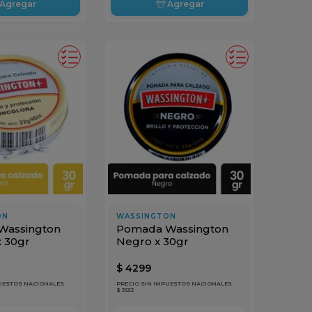
Agregar
Agregar
ON
WASSINGTON
Wassington
Pomada Wassington
x 30gr
Negro x 30gr
$
4299
PUESTOS NACIONALES
PRECIO SIN IMPUESTOS NACIONALES
$ 3553