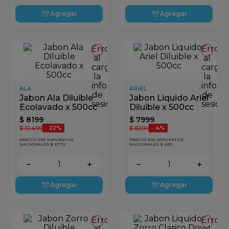
Agregar
Agregar
Error
Error
al
al
cargar
cargar
la
la
información
inform
ALA
ARIEL
de
de
Jabon Ala Diluible
Jabon Liquido Ariel
sesión
sesión
Ecolavado x 500cc
Diluible x 500cc
$
8199
$
7999
$
10
.
499
$
8299
-
22%
-
4%
PRECIO SIN IMPUESTOS
PRECIO SIN IMPUESTOS
NACIONALES $ 6776
NACIONALES $ 6611
－
＋
－
＋
Agregar
Agregar
Error
Error