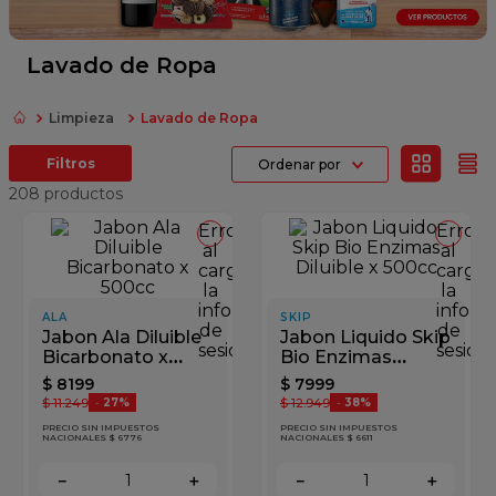
fideos
queso
Lavado de Ropa
papel higienico
Limpieza
Lavado de Ropa
azucar
Ordenar por
dulce leche
208
productos
Error
Error
al
al
cargar
cargar
la
la
información
inform
ALA
SKIP
de
de
Jabon Ala Diluible
Jabon Liquido Skip
sesión
sesión
Bicarbonato x
Bio Enzimas
500cc
Diluible x 500cc
$
8199
$
7999
$
11
.
249
$
12
.
949
-
27%
-
38%
PRECIO SIN IMPUESTOS
PRECIO SIN IMPUESTOS
NACIONALES $ 6776
NACIONALES $ 6611
－
＋
－
＋