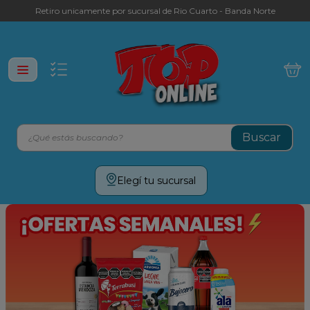
Retiro unicamente por sucursal de Rio Cuarto - Banda Norte
¿Qué estás buscando?
Términos más buscados
Elegí tu sucursal
leche
yerba
cafe
galletitas
aceite