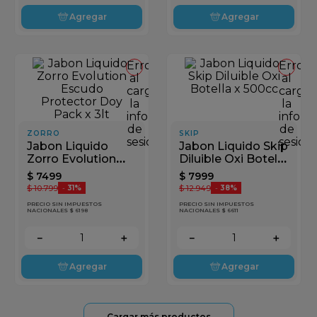
Agregar
Agregar
Error
Error
al
al
cargar
cargar
la
la
información
inform
de
de
ZORRO
SKIP
sesión
sesión
Jabon Liquido
Jabon Liquido Skip
Zorro Evolution
Diluible Oxi Botella
Escudo Protector
x 500cc
$
7499
$
7999
Doy Pack x 3lt
$
10
.
799
$
12
.
949
-
31%
-
38%
PRECIO SIN IMPUESTOS
PRECIO SIN IMPUESTOS
NACIONALES $ 6198
NACIONALES $ 6611
－
＋
－
＋
Agregar
Agregar