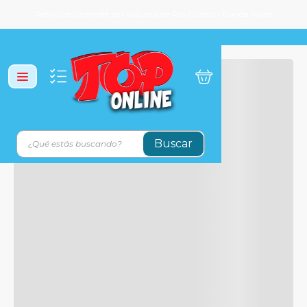
Retiro unicamente por sucursal de Rio Cuarto - Banda Norte
¿Qué estás buscando?