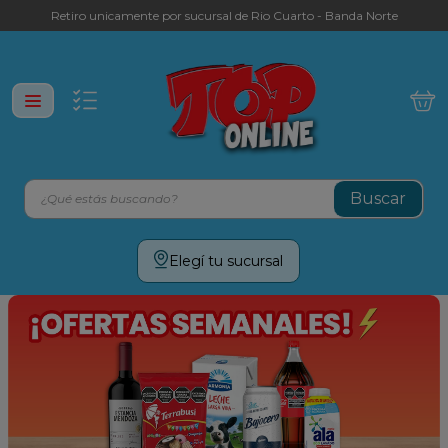
Retiro unicamente por sucursal de Rio Cuarto - Banda Norte
¿Qué estás buscando?
Términos más buscados
Elegí tu sucursal
leche
yerba
galletitas
aceite
cafe