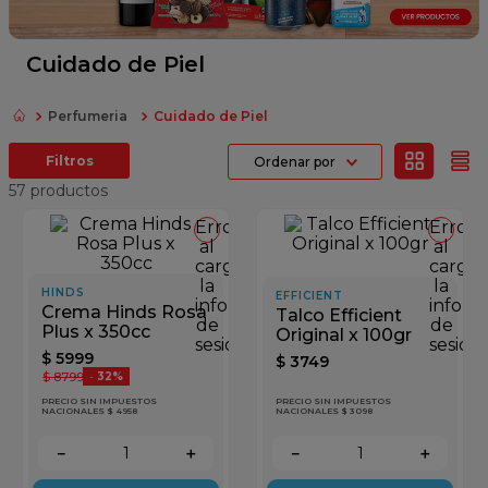
fideos
queso
Cuidado de Piel
azucar
Perfumeria
Cuidado de Piel
papel higienico
Ordenar por
arroz
57
productos
Error
Error
al
al
cargar
cargar
la
la
HINDS
EFFICIENT
información
inform
Crema Hinds Rosa
Talco Efficient
de
de
Plus x 350cc
Original x 100gr
sesión
sesión
$
5999
$
3749
$
8799
-
32%
PRECIO SIN IMPUESTOS
PRECIO SIN IMPUESTOS
NACIONALES $ 4958
NACIONALES $ 3098
－
＋
－
＋