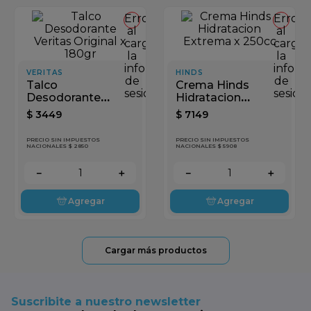
Error
Error
al
al
cargar
cargar
la
la
información
inform
VERITAS
HINDS
de
de
Talco
Crema Hinds
sesión
sesión
Desodorante
Hidratacion
Veritas Original x
Extrema x 250cc
$
3449
$
7149
180gr
PRECIO SIN IMPUESTOS
PRECIO SIN IMPUESTOS
NACIONALES $ 2850
NACIONALES $ 5908
－
＋
－
＋
Agregar
Agregar
Suscribite a nuestro newsletter