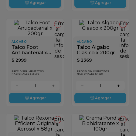
Agregar
Agregar
Error
Error
al
al
cargar
cargar
la
la
ALGABO
ALGABO
información
inform
Talco Foot
Talco Algabo
de
de
Antibacterial x
Clasico x 200gr
sesión
sesión
200gr
$
2999
$
2369
PRECIO SIN IMPUESTOS
PRECIO SIN IMPUESTOS
NACIONALES $ 2479
NACIONALES $ 1958
－
＋
－
＋
Agregar
Agregar
Error
Error
al
al
cargar
cargar
la
la