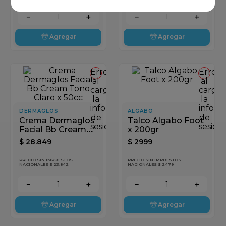
－
＋
－
＋
Agregar
Agregar
Error
Error
al
al
cargar
cargar
la
la
información
inform
DERMAGLOS
ALGABO
de
de
Crema Dermaglos
Talco Algabo Foot
sesión
sesión
Facial Bb Cream
x 200gr
Tono Claro x 50cc
$
28
.
849
$
2999
PRECIO SIN IMPUESTOS
PRECIO SIN IMPUESTOS
NACIONALES $ 23.842
NACIONALES $ 2479
－
＋
－
＋
Agregar
Agregar