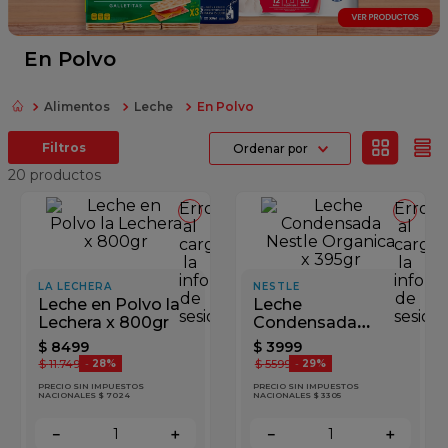
fideos
queso
En Polvo
azucar
Alimentos
Leche
En Polvo
papel higienico
Ordenar por
arroz
20
productos
Error
Error
al
al
cargar
cargar
la
la
información
inform
LA LECHERA
NESTLE
de
de
Leche en Polvo la
Leche
sesión
sesión
Lechera x 800gr
Condensada
Nestle Organica x
$
8499
$
3999
395gr
$
11
.
749
$
5599
-
28%
-
29%
PRECIO SIN IMPUESTOS
PRECIO SIN IMPUESTOS
NACIONALES $ 7024
NACIONALES $ 3305
－
＋
－
＋