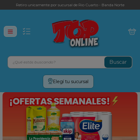
Retiro unicamente por sucursal de Rio Cuarto - Banda Norte
¿Qué estás buscando?
Términos más buscados
Elegí tu sucursal
leche
yerba
galletitas
aceite
cafe