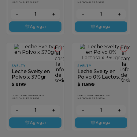
NACIONALES $ 4917
NACIONALES $ 9255
－
＋
－
＋
Agregar
Agregar
Error
Error
al
al
cargar
cargar
la
la
SVELTY
SVELTY
información
inform
Leche Svelty en
Leche Svelty en
de
de
Polvo x 370gr
Polvo 0% Lactosa
sesión
sesión
x 350gr
$
9199
$
11
.
899
PRECIO SIN IMPUESTOS
PRECIO SIN IMPUESTOS
NACIONALES $ 7602
NACIONALES $ 9834
－
＋
－
＋
Agregar
Agregar