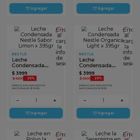
Agregar
Agregar
Error
Error
al
al
cargar
cargar
la
la
información
inform
NESTLE
NESTLE
de
de
Leche
Leche
sesión
sesión
Condensada
Condensada
Nestle Sabor
Nestle Organica
$
3999
$
3999
Limon x 395gr
Light x 395gr
$
5599
$
5599
-
29%
-
29%
PRECIO SIN IMPUESTOS
PRECIO SIN IMPUESTOS
NACIONALES $ 3305
NACIONALES $ 3305
－
＋
－
＋
Agregar
Agregar
Error
Error