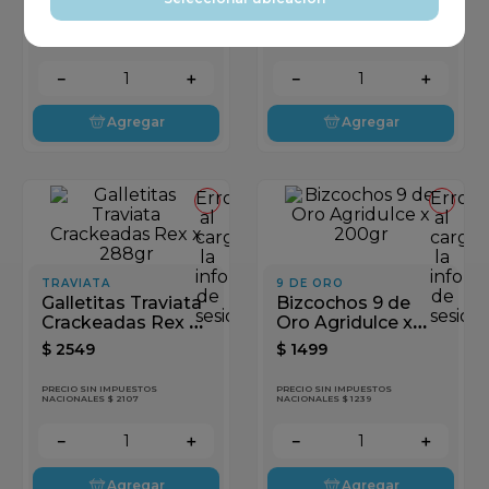
Providencia
Cracker x 505gr
$
2399
PRECIO SIN IMPUESTOS
NACIONALES $ 1239
－
＋
－
＋
Agregar
Agregar
Error
Error
al
al
cargar
cargar
la
la
información
inform
TRAVIATA
9 DE ORO
de
de
Galletitas Traviata
Bizcochos 9 de
sesión
sesión
Crackeadas Rex x
Oro Agridulce x
288gr
200gr
$
2549
$
1499
PRECIO SIN IMPUESTOS
PRECIO SIN IMPUESTOS
NACIONALES $ 2107
NACIONALES $ 1239
－
＋
－
＋
Agregar
Agregar