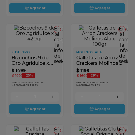
Agregar
Agregar
Error
Error
al
al
cargar
cargar
la
la
información
inform
9 DE ORO
MOLINOS ALA
de
de
Bizcochos 9 de
Galletas de Arroz
sesión
sesión
Oro Agridulce x
Crackers Molinos
420gr
Ala x 100gr
$
1499
$
1199
$
1999
$
1699
-
25%
-
29%
PRECIO SIN IMPUESTOS
PRECIO SIN IMPUESTOS
NACIONALES $ 1239
NACIONALES $ 991
－
＋
－
＋
Agregar
Agregar
Error
Error