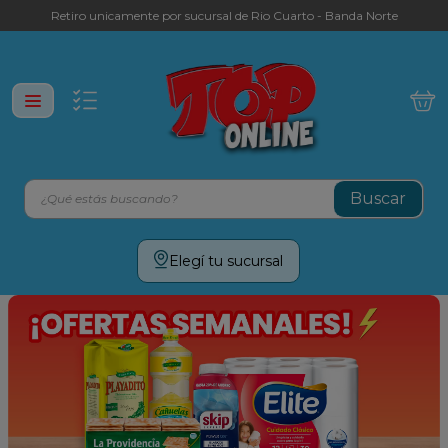
Retiro unicamente por sucursal de Rio Cuarto - Banda Norte
¿Qué estás buscando?
Términos más buscados
Elegí tu sucursal
leche
yerba
galletitas
aceite
cafe