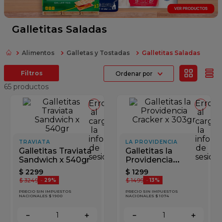
fideos
queso
Galletitas Saladas
papel higienico
Alimentos
Galletas y Tostadas
Galletitas Saladas
dulce leche
Ordenar por
azucar
65
productos
Error
Error
al
al
cargar
cargar
la
la
información
inform
TRAVIATA
LA PROVIDENCIA
de
de
Galletitas Traviata
Galletitas la
sesión
sesión
Sandwich x 540gr
Providencia
Cracker x 303gr
$
2299
$
1299
$
3249
$
1499
-
29%
-
13%
PRECIO SIN IMPUESTOS
PRECIO SIN IMPUESTOS
NACIONALES $ 1900
NACIONALES $ 1074
－
＋
－
＋