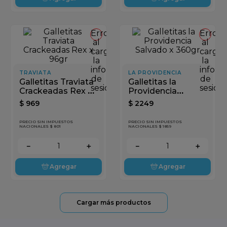
Error
Error
al
al
cargar
cargar
la
la
información
inform
TRAVIATA
LA PROVIDENCIA
de
de
Galletitas Traviata
Galletitas la
sesión
sesión
Crackeadas Rex x
Providencia
96gr
Salvado x 360gr
$
969
$
2249
PRECIO SIN IMPUESTOS
PRECIO SIN IMPUESTOS
NACIONALES $ 801
NACIONALES $ 1859
－
＋
－
＋
Agregar
Agregar