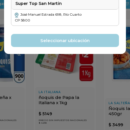
Super Top San Martín
gar
Agregar
José Manuel Estrada
698
,
Río Cuarto
CP
5800
Seleccionar ubicación
LA ITALIANA
teña x
ñoquis de Papa la
Italiana x 1kg
LA SALTEÑA
Ñoquis la
450gr
$
5149
 NACIONALES
PRECIO SIN IMPUESTOS NACIONALES
$ 4255
$
3499