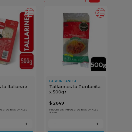
A
LA PUNTANITA
 la Italiana x
Tallarines la Puntanita
x 500gr
$
2649
PUESTOS NACIONALES
PRECIO SIN IMPUESTOS NACIONALES
$ 2189
＋
－
＋