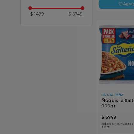
Agre
$ 1499
$ 6749
LA SALTEÑA
Ñoquis la Sal
900gr
$
6749
PRECIO SIN IMPUESTOS
$ 5578