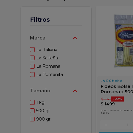
 leche
Filtros
Marca
La Italiana
La Salteña
La Romana
La Puntanita
LA ROMANA
Fideos Bolsa 
Tamaño
Romana x 50
$
1929
-
22%
1 kg
$
1499
500 gr
PRECIO SIN IMPUESTOS
$ 1239
900 gr
－