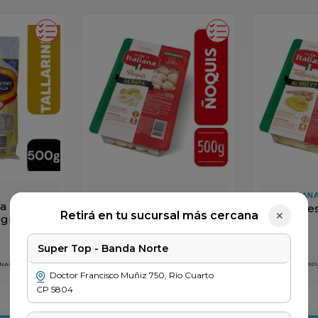
LA ITALIANA
LA ITALIAN
la
ñoquis la Italiana x
Tallarines
Retirá en tu sucursal más cercana
✕
0gr
500gr
500gr
Super Top - Banda Norte
$
2849
$
3749
 NACIONALES
PRECIO SIN IMPUESTOS NACIONALES
PRECIO SIN IM
$ 2355
$ 3098
Doctor Francisco Muñiz
750
,
Río Cuarto
CP
5804
＋
－
＋
－