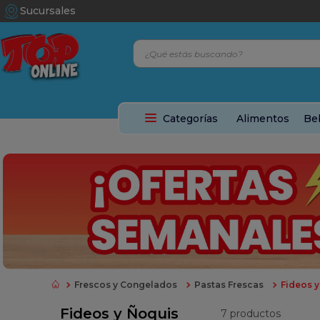
Sucursales
¿Qué estás buscando?
os más buscados
e
Categorías
Alimentos
Be
a
titas
e
os
o
Frescos y Congelados
Pastas Frescas
Fideos 
 higienico
Fideos y Ñoquis
7
productos
ar