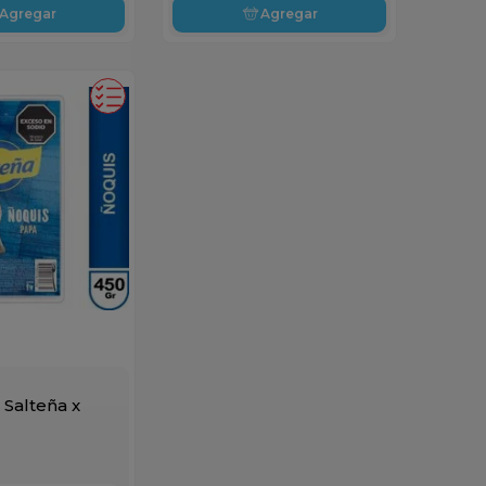
Agregar
Agregar
 Salteña x