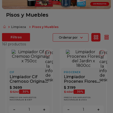
fideos
queso
Pisos y Muebles
azucar
Limpieza
Pisos y Muebles
papel higienico
Ordenar por
arroz
161
productos
Error
Error
al
al
cargar
cargar
la
la
información
inform
CIF
PROCENEX
de
de
Limpiador Cif
Limpiador
sesión
sesión
Cremoso Original
Procenex Flores
x 750cc
del Jardin x 1800cc
$
3699
$
3199
$
5249
$
4549
-
30%
-
30%
PRECIO SIN IMPUESTOS
PRECIO SIN IMPUESTOS
NACIONALES $ 3057
NACIONALES $ 2644
－
＋
－
＋