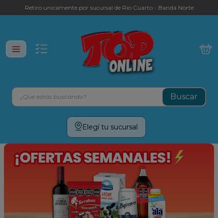
Retiro unicamente por sucursal de Rio Cuarto - Banda Norte
¿Qué estás buscando?
Términos más buscados
Elegí tu sucursal
leche
yerba
galletitas
aceite
cafe