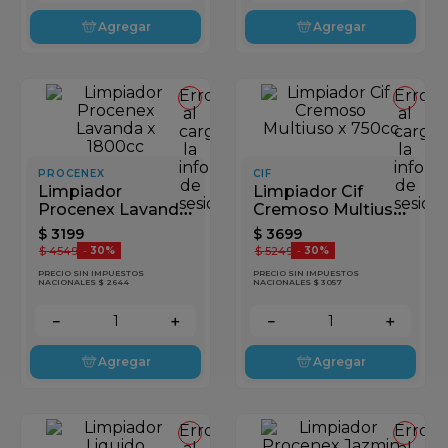
Agregar
Agregar
Error
Error
al
al
cargar
cargar
la
la
información
inform
PROCENEX
CIF
de
de
Limpiador
Limpiador Cif
sesión
sesión
Procenex Lavanda
Cremoso Multiuso
x 1800cc
x 750cc
$
3199
$
3699
$
4549
$
5249
-
30%
-
30%
PRECIO SIN IMPUESTOS
PRECIO SIN IMPUESTOS
NACIONALES $ 2644
NACIONALES $ 3057
－
＋
－
＋
Agregar
Agregar
Error
Error