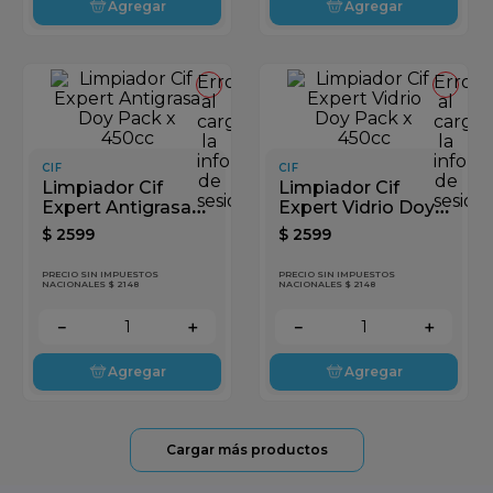
Agregar
Agregar
Error
Error
al
al
cargar
cargar
la
la
información
inform
CIF
CIF
de
de
Limpiador Cif
Limpiador Cif
sesión
sesión
Expert Antigrasa
Expert Vidrio Doy
Doy Pack x 450cc
Pack x 450cc
$
2599
$
2599
PRECIO SIN IMPUESTOS
PRECIO SIN IMPUESTOS
NACIONALES $ 2148
NACIONALES $ 2148
－
＋
－
＋
Agregar
Agregar