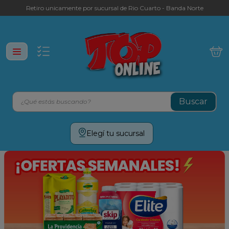
Retiro unicamente por sucursal de Rio Cuarto - Banda Norte
¿Qué estás buscando?
Términos más buscados
Elegí tu sucursal
leche
yerba
galletitas
aceite
cafe