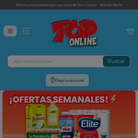
Retiro unicamente por sucursal de Rio Cuarto - Banda Norte
¿Qué estás buscando?
Términos más buscados
Elegí tu sucursal
leche
yerba
galletitas
aceite
cafe