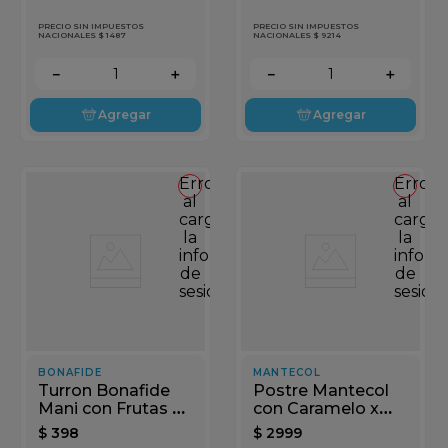
PRECIO SIN IMPUESTOS
PRECIO SIN IMPUESTOS
NACIONALES $ 1487
NACIONALES $ 9214
－
＋
－
＋
Agregar
Agregar
Error
Error
al
al
cargar
cargar
la
la
información
inform
de
de
sesión
sesión
BONAFIDE
MANTECOL
Turron Bonafide
Postre Mantecol
Mani con Frutas x
con Caramelo x
80gr
111gr
$
398
$
2999