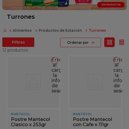
fideos
queso
Turrones
papel higienico
Alimentos
Productos de Estación
Turrones
dulce leche
Ordenar por
azucar
12
productos
Error
Error
al
al
cargar
cargar
la
la
información
inform
de
de
sesión
sesión
MANTECOL
MANTECOL
Postre Mantecol
Postre Mantecol
Clasico x 253gr
con Cafe x 111gr