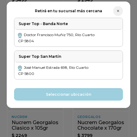
✕
Retirá en tu sucursal más cercana
PRECIO SIN IMPUESTOS
PRECIO SIN IMPUESTOS
NACIONALES $ 4545
NACIONALES $ 2437
Super Top - Banda Norte
－
＋
－
＋
Doctor Francisco Muñiz
750
,
Río Cuarto
Agregar
Agregar
CP
5804
Super Top San Martín
Error
Error
al
al
José Manuel Estrada
698
,
Río Cuarto
cargar
cargar
CP
5800
la
la
información
inform
de
de
sesión
sesión
Seleccionar ubicación
NUCREM
GEORGALOS
Nucrem Georgalos
Nucrem Georgalos
Clasico x 105gr
Chocolate x 170gr
$
2249
$
3799