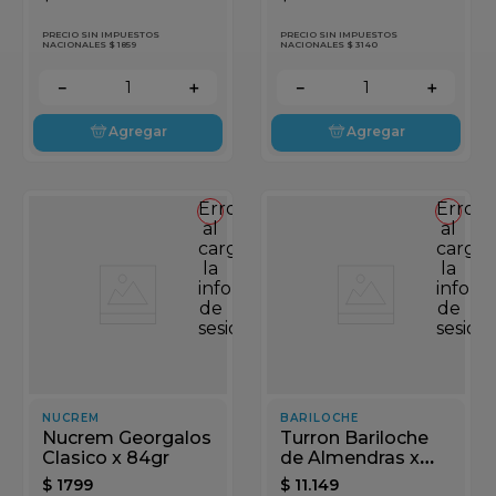
PRECIO SIN IMPUESTOS
PRECIO SIN IMPUESTOS
NACIONALES $ 1859
NACIONALES $ 3140
－
＋
－
＋
Agregar
Agregar
Error
Error
al
al
cargar
cargar
la
la
información
inform
de
de
sesión
sesión
NUCREM
BARILOCHE
Nucrem Georgalos
Turron Bariloche
Clasico x 84gr
de Almendras x
150gr
$
1799
$
11
.
149