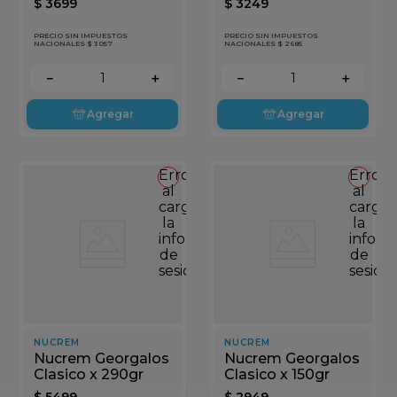
$
3699
$
3249
PRECIO SIN IMPUESTOS
PRECIO SIN IMPUESTOS
NACIONALES $ 3057
NACIONALES $ 2685
－
＋
－
＋
Agregar
Agregar
Error
Error
al
al
cargar
cargar
la
la
información
inform
de
de
sesión
sesión
NUCREM
NUCREM
Nucrem Georgalos
Nucrem Georgalos
Clasico x 290gr
Clasico x 150gr
$
5499
$
2949