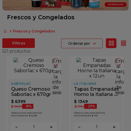
fideos
queso
Frescos y Congelados
azucar
Frescos y Congelados
papel higienico
Ordenar por
shampoo
521
productos
Error
Error
al
al
cargar
cargar
la
la
información
inform
SABORLAC
LA ITALIANA
de
de
Queso Cremoso
Tapas Empanadas
sesión
sesión
Saborlac x 670gr
Horno la Italiana x
12un
$
6399
$
1349
$
7499
$
1749
-
15%
-
23%
PRECIO SIN IMPUESTOS
PRECIO SIN IMPUESTOS
NACIONALES $ 5288
NACIONALES $ 1115
－
＋
－
＋