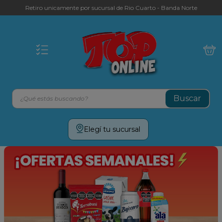
Retiro unicamente por sucursal de Rio Cuarto - Banda Norte
¿Qué estás buscando?
Términos más buscados
Elegí tu sucursal
leche
yerba
galletitas
aceite
cafe