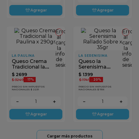
Agregar
Agregar
Error
Error
al
al
cargar
cargar
la
la
información
inform
LA PAULINA
LA SERENISIMA
de
de
Queso Crema
Queso la
sesión
sesión
Tradicional la
Serenisima
Paulina x 290gr
Rallado Sobre x
$
2699
$
1399
35gr
$
3249
$
1749
-
17%
-
20%
PRECIO SIN IMPUESTOS
PRECIO SIN IMPUESTOS
NACIONALES $ 2231
NACIONALES $ 1156
－
＋
－
＋
Agregar
Agregar