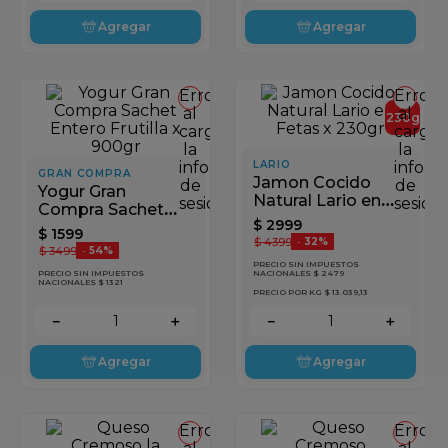
Agregar
Agregar
Error
Error
al
al
230
g
cargar
cargar
la
la
información
LARIO
inform
GRAN COMPRA
Jamon Cocido
de
de
Yogur Gran
Natural Lario en
sesión
sesión
Compra Sachet
Fetas x 230gr
$
2999
Entero Frutilla x
$
1599
$
4399
-
32%
900gr
$
3499
-
54%
PRECIO SIN IMPUESTOS
PRECIO SIN IMPUESTOS
NACIONALES $ 2479
NACIONALES $ 1321
PRECIO POR KG
$ 13.039,13
－
＋
－
＋
Agregar
Agregar
Error
Error