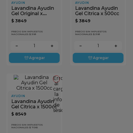
AYUDIN
AYUDIN
Lavandina Ayudin
Lavandina Ayudin
Gel Original x
Gel Citrica x 500cc
500cc
$
3849
$
3849
PRECIO SIN IMPUESTOS
PRECIO SIN IMPUESTOS
NACIONALES $ 3181
NACIONALES $ 3181
－
＋
－
＋
Agregar
Agregar
Error
al
cargar
la
AYUDIN
información
Lavandina Ayudin
de
Gel Citrica x 1500cc
sesión
$
8549
PRECIO SIN IMPUESTOS
NACIONALES $ 7065