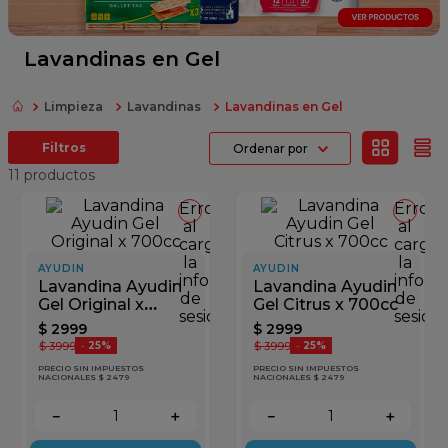
fideos
queso
Lavandinas en Gel
azucar
Limpieza
Lavandinas
Lavandinas en Gel
papel higienico
Ordenar por
arroz
11
productos
Error
Error
al
al
cargar
cargar
la
la
AYUDIN
AYUDIN
información
inform
Lavandina Ayudin
Lavandina Ayudin
de
de
Gel Original x
Gel Citrus x 700cc
sesión
sesión
700cc
$
2999
$
2999
$
3999
$
3999
-
25%
-
25%
PRECIO SIN IMPUESTOS
PRECIO SIN IMPUESTOS
NACIONALES $ 2479
NACIONALES $ 2479
－
＋
－
＋