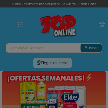
Retiro unicamente por sucursal de Rio Cuarto - Banda Norte
¿Qué estás buscando?
Términos más buscados
Elegí tu sucursal
leche
yerba
galletitas
aceite
cafe