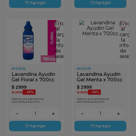
Agregar
Agregar
Error
Error
al
al
cargar
cargar
la
la
información
inform
de
de
sesión
sesión
AYUDIN
AYUDIN
Lavandina Ayudin
Lavandina Ayudin
Gel Floral x 700cc
Gel Menta x 700cc
$
2999
$
2999
$
3999
$
3999
-
25%
-
25%
PRECIO SIN IMPUESTOS
PRECIO SIN IMPUESTOS
NACIONALES $ 2479
NACIONALES $ 2479
－
＋
－
＋
Agregar
Agregar