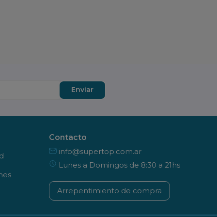
Enviar
Contacto
info@supertop.com.ar
ad
Lunes a Domingos de 8:30 a 21hs
nes
Arrepentimiento de compra