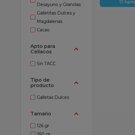
Agre
Desayuno y Granolas
Galletitas Dulces y
Magdalenas
Cacao
Apto para
Celiacos
Sin TACC
Galletas Dulces
Tamaño
126 gr
360 gr