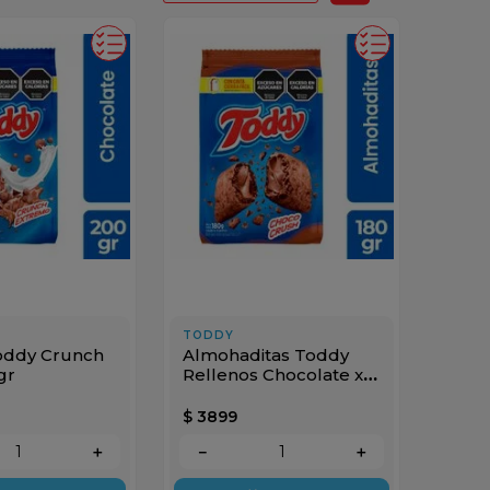
TODDY
Toddy Crunch
Almohaditas Toddy
gr
Rellenos Chocolate x
180gr
$
3899
＋
－
＋