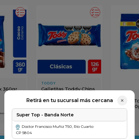
TODDY
Galletitas Toddy Chips
x 360gr
Chocolate x 126gr
TODDY
Retirá en tu sucursal más cercana
Bolitas 
✕
Ext x 200
$
2549
 NACIONALES
PRECIO SIN IMPUESTOS NACIONALES
Super Top - Banda Norte
$ 2107
$
3899
Doctor Francisco Muñiz
750
,
Río Cuarto
＋
－
＋
－
CP
5804