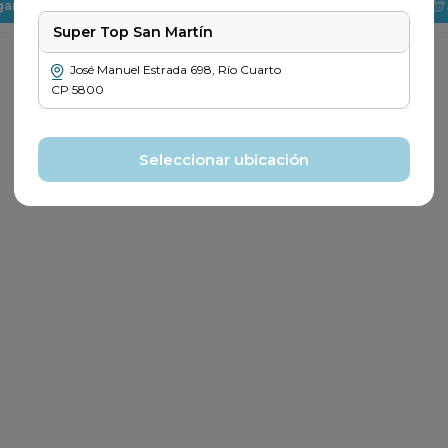
gar
Agregar
Super Top San Martín
José Manuel Estrada
698
,
Río Cuarto
CP
5800
Seleccionar ubicación