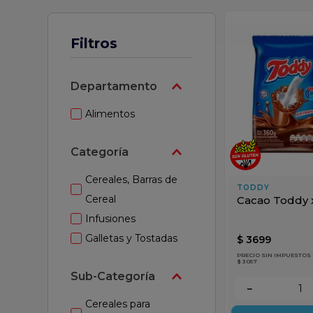
 leche
Filtros
Departamento
Alimentos
Categoría
Cereales, Barras de
TODDY
Cereal
Cacao Toddy 
Infusiones
Galletas y Tostadas
$
3699
PRECIO SIN IMPUESTOS
$ 3057
Sub-Categoría
－
Cereales para