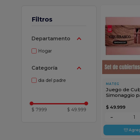
ar
Filtros
Departamento
Hogar
Categoría
dia del padre
MATEG
Juego de Cub
Simonaggio p
Asado 12 Piez
$
49
.
999
$ 7999
$ 49.999
－
Agre