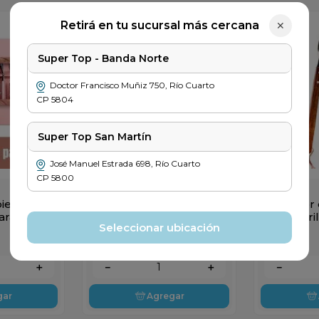
Retirá en tu sucursal más cercana
✕
Super Top - Banda Norte
Doctor Francisco Muñiz
750
,
Río Cuarto
CP
5804
Super Top San Martín
José Manuel Estrada
698
,
Río Cuarto
CP
5800
MATEG
MATEG
iertos
Juego para Asado
Tenedor 
ara
Simonaggio 3 Piezas
para Pari
Seleccionar ubicación
as
Madera
$
39
.
999
$
7999
＋
－
＋
－
gar
Agregar