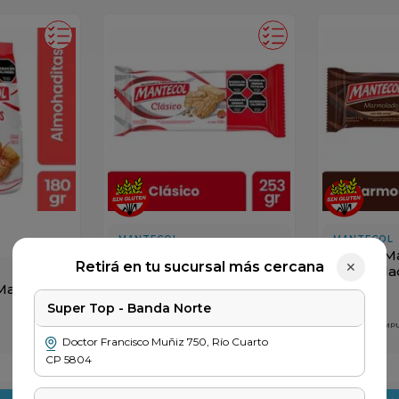
MANTECOL
MANTECOL
Postre Mantecol
Postre M
Retirá en tu sucursal más cercana
✕
Clasico x 253gr
Marmolad
Mantecol
$
6649
$
3699
Super Top - Banda Norte
PRECIO SIN IMPUESTOS NACIONALES
PRECIO SIN IM
$ 5495
$ 3057
Doctor Francisco Muñiz
750
,
Río Cuarto
CP
5804
＋
－
＋
－