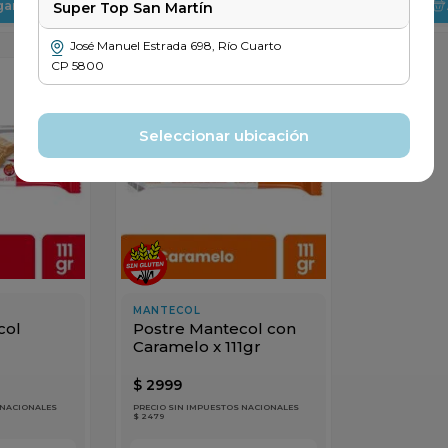
gar
Agregar
Super Top San Martín
José Manuel Estrada
698
,
Río Cuarto
CP
5800
Seleccionar ubicación
MANTECOL
col
Postre Mantecol con
Caramelo x 111gr
$
2999
 NACIONALES
PRECIO SIN IMPUESTOS NACIONALES
$ 2479