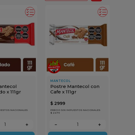
MANTECOL
antecol
Postre Mantecol con
o x 111gr
Cafe x 111gr
$
2999
PUESTOS NACIONALES
PRECIO SIN IMPUESTOS NACIONALES
$ 2479
＋
－
＋