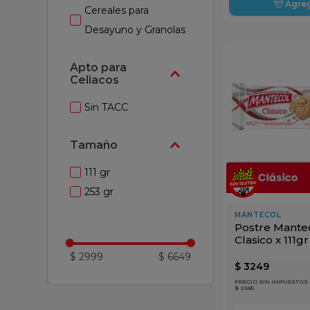
Agre
Cereales para
Desayuno y Granolas
Apto para
Celiacos
Sin TACC
Tamaño
111 gr
253 gr
MANTECOL
Postre Mante
Clasico x 111gr
$ 2999
$ 6649
$
3249
PRECIO SIN IMPUESTOS
$ 2685