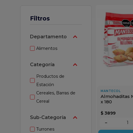
mpoo
Filtros
Departamento
Alimentos
Categoría
Productos de
Estación
MANTECOL
Cereales, Barras de
Almohaditas 
Cereal
x 180
$
3899
Sub-Categoría
－
Turrones