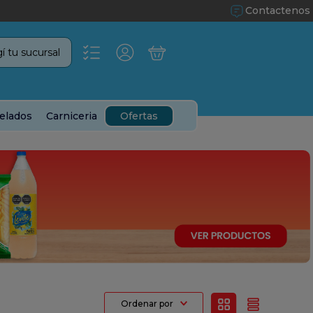
Contactenos
í tu sucursal
elados
Carniceria
Ofertas
Ordenar por