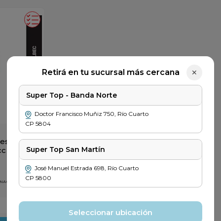
Retirá en tu sucursal más cercana
✕
Super Top - Banda Norte
Doctor Francisco Muñiz
750
,
Río Cuarto
CP
5804
Reserva
Super Top San Martín
cc
José Manuel Estrada
698
,
Río Cuarto
CP
5800
 NACIONALES
＋
Seleccionar ubicación