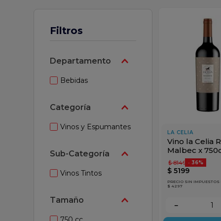
 leche
Filtros
Departamento
Bebidas
Categoría
Vinos y Espumantes
LA CELIA
Vino la Celia 
Malbec x 750
Sub-Categoría
$
8149
-
36%
$
5199
Vinos Tintos
PRECIO SIN IMPUESTOS
$ 4297
Tamaño
－
750 cc