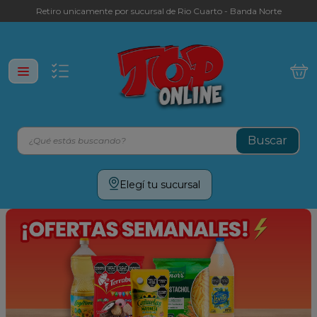
Retiro unicamente por sucursal de Rio Cuarto - Banda Norte
¿Qué estás buscando?
Términos más buscados
Elegí tu sucursal
leche
yerba
cafe
galletitas
aceite