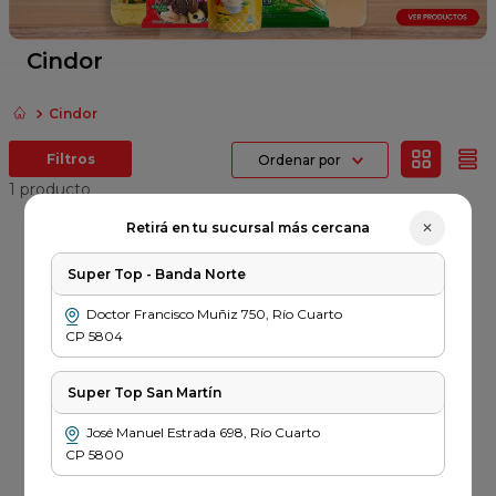
fideos
queso
Cindor
azucar
Cindor
papel higienico
Ordenar por
shampoo
1
producto
✕
Retirá en tu sucursal más cercana
Super Top - Banda Norte
CINDOR
Leche Cindor
Doctor Francisco Muñiz
750
,
Río Cuarto
Chocolatada x
CP
5804
200cc
$
2749
Super Top San Martín
PRECIO SIN IMPUESTOS
NACIONALES $ 2272
José Manuel Estrada
698
,
Río Cuarto
－
＋
CP
5800