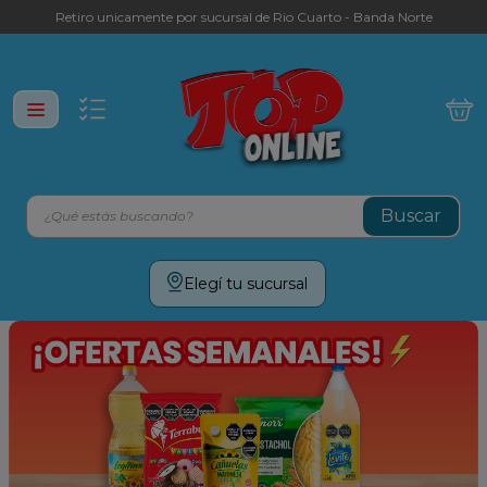
Retiro unicamente por sucursal de Rio Cuarto - Banda Norte
¿Qué estás buscando?
Términos más buscados
Elegí tu sucursal
leche
yerba
galletitas
aceite
cafe