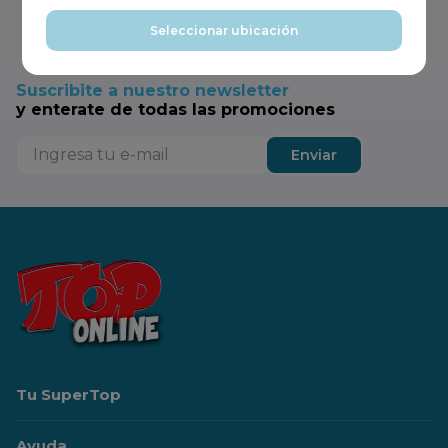
Agregar
Seleccionar ubicación
Suscribite a nuestro newsletter
y enterate de todas las promociones
Enviar
Tu SuperTop
Ayuda