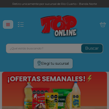
Retiro unicamente por sucursal de Rio Cuarto - Banda Norte
¿Qué estás buscando?
Términos más buscados
Elegí tu sucursal
leche
yerba
galletitas
aceite
cafe