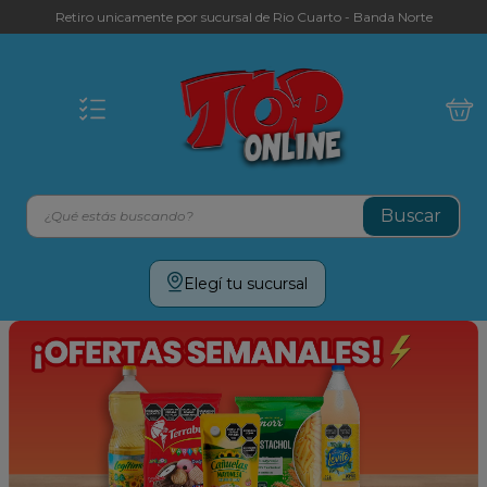
Retiro unicamente por sucursal de Rio Cuarto - Banda Norte
¿Qué estás buscando?
Términos más buscados
Elegí tu sucursal
leche
yerba
galletitas
aceite
cafe