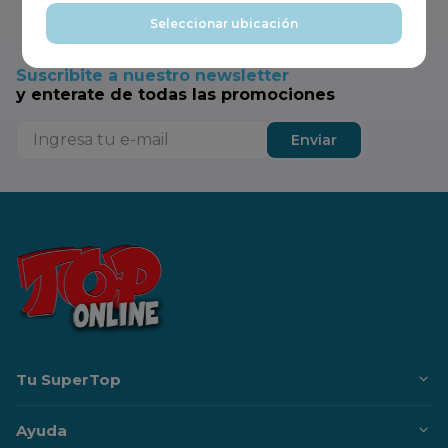
Seleccionar ubicación
Suscribite a nuestro newsletter
y enterate de todas las promociones
Enviar
Tu SuperTop
Ayuda