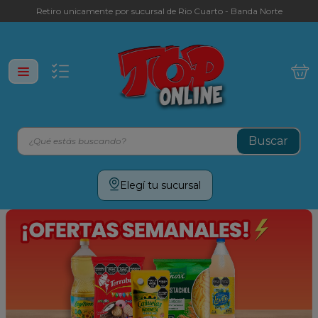
Retiro unicamente por sucursal de Rio Cuarto - Banda Norte
¿Qué estás buscando?
Términos más buscados
Elegí tu sucursal
leche
yerba
galletitas
aceite
cafe