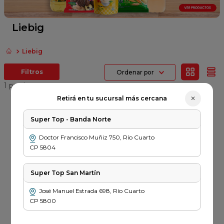
fideos
queso
Liebig
papel higienico
Liebig
azucar
Ordenar por
dulce leche
1
producto
✕
Retirá en tu sucursal más cercana
Error
al
Super Top - Banda Norte
cargar
LIEBIG
la
Yerba Liebig con
Doctor Francisco Muñiz
750
,
Río Cuarto
información
Palo x 500gr
de
CP
5804
$
3499
sesión
Super Top San Martín
PRECIO SIN IMPUESTOS
NACIONALES $ 2892
José Manuel Estrada
698
,
Río Cuarto
－
＋
CP
5800
Agregar