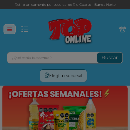
Retiro unicamente por sucursal de Rio Cuarto - Banda Norte
¿Qué estás buscando?
Términos más buscados
Elegí tu sucursal
leche
yerba
galletitas
aceite
cafe