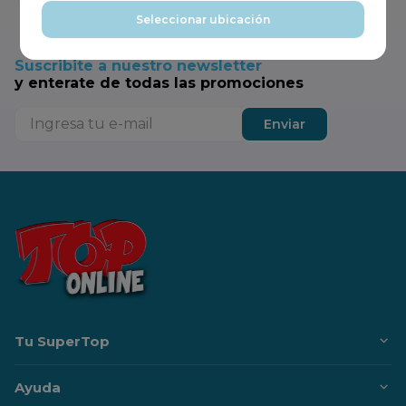
Seleccionar ubicación
Suscribite a nuestro newsletter
y enterate de todas las promociones
Enviar
Tu SuperTop
Ayuda