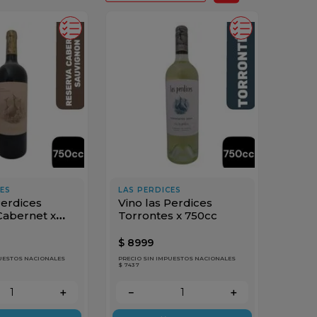
CES
LAS PERDICES
Perdices
Vino las Perdices
Cabernet x
Torrontes x 750cc
$
8999
PUESTOS NACIONALES
PRECIO SIN IMPUESTOS NACIONALES
$ 7437
＋
－
＋