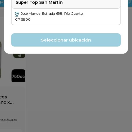
gar
Agregar
Super Top San Martín
José Manuel Estrada
698
,
Río Cuarto
CP
5800
Seleccionar ubicación
ices
nc x
 NACIONALES