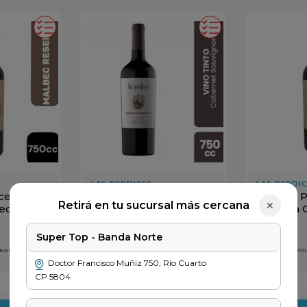
LAS PERDICES
LAS PERDI
ices
Vino las Perdices
Vino las 
Retirá en tu sucursal más cercana
✕
ec x
Cabernet Sauvignon x
Reserva 
750cc
750cc
$
8999
$
13
.
749
Super Top - Banda Norte
 NACIONALES
PRECIO SIN IMPUESTOS NACIONALES
PRECIO SIN IM
$ 7437
$ 11.363
Doctor Francisco Muñiz
750
,
Río Cuarto
CP
5804
＋
－
＋
－