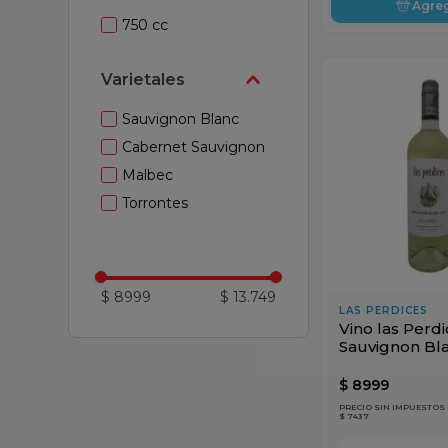
Agre
750 cc
Varietales
Sauvignon Blanc
Cabernet Sauvignon
Malbec
Torrontes
$ 8999
$ 13.749
LAS PERDICES
Vino las Perd
Sauvignon Bla
750cc
$
8999
PRECIO SIN IMPUESTOS
$ 7437