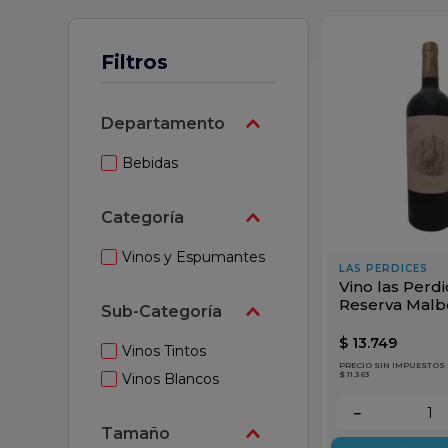
mpoo
Filtros
Departamento
Bebidas
Categoría
Vinos y Espumantes
LAS PERDICES
Vino las Perd
Reserva Malb
Sub-Categoría
750cc
$
13
.
749
Vinos Tintos
PRECIO SIN IMPUESTOS
$ 11.363
Vinos Blancos
－
Tamaño