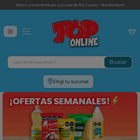
Retiro unicamente por sucursal de Rio Cuarto - Banda Norte
¿Qué estás buscando?
Términos más buscados
Elegí tu sucursal
leche
yerba
galletitas
aceite
cafe