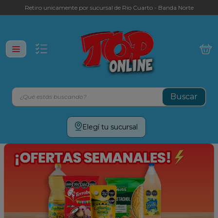
Retiro unicamente por sucursal de Rio Cuarto - Banda Norte
¿Qué estás buscando?
Términos más buscados
Elegí tu sucursal
leche
yerba
galletitas
aceite
cafe