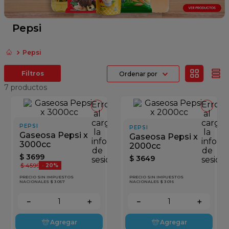
fideos
queso
Pepsi
papel higienico
Pepsi
dulce leche
Ordenar por
azucar
7
productos
Error
Error
al
al
cargar
cargar
PEPSI
PEPSI
la
la
Gaseosa Pepsi x
Gaseosa Pepsi x
información
inform
3000cc
2000cc
de
de
$
3699
$
3649
sesión
sesión
$
4599
-
20%
PRECIO SIN IMPUESTOS
PRECIO SIN IMPUESTOS
NACIONALES $ 3057
NACIONALES $ 3016
－
＋
－
＋
Agregar
Agregar