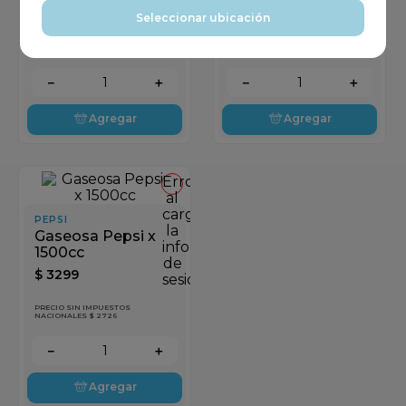
$
1479
$
1449
sesión
sesión
Seleccionar ubicación
PRECIO SIN IMPUESTOS
PRECIO SIN IMPUESTOS
NACIONALES $ 1222
NACIONALES $ 1198
－
＋
－
＋
Agregar
Agregar
Error
al
cargar
PEPSI
la
Gaseosa Pepsi x
información
1500cc
de
$
3299
sesión
PRECIO SIN IMPUESTOS
NACIONALES $ 2726
－
＋
Agregar