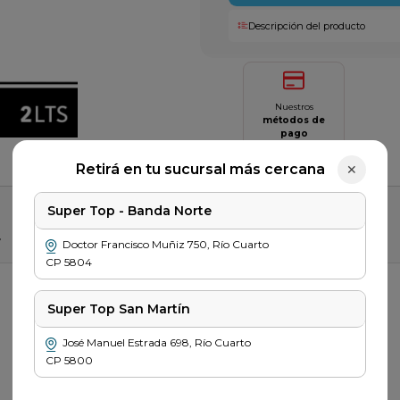
Descripción del producto
Nuestros
métodos de
pago
Saber más
Retirá en tu sucursal más cercana
✕
Super Top - Banda Norte
r
Doctor Francisco Muñiz
750
,
Río Cuarto
CP
5804
Super Top San Martín
José Manuel Estrada
698
,
Río Cuarto
CP
5800