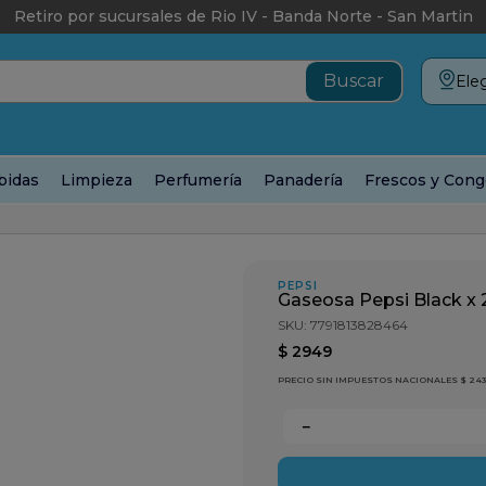
Retiro por sucursales de Rio IV - Banda Norte - San Martin
Eleg
bidas
Limpieza
Perfumería
Panadería
Frescos y Cong
 x 2000cc
PEPSI
Gaseosa Pepsi Black x
SKU
:
7791813828464
$
2949
PRECIO SIN IMPUESTOS NACIONALES $ 24
－