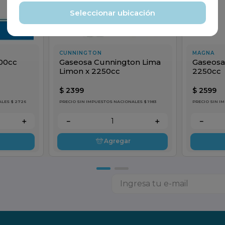
Seleccionar ubicación
CUNNINGTON
MAGNA
Gaseosa Cunnington Lima
Gaseosa
500cc
Limon x 2250cc
2250cc
$
2399
$
2599
LES $ 2726
PRECIO SIN IMPUESTOS NACIONALES $ 1983
PRECIO SIN I
＋
－
＋
－
Agregar