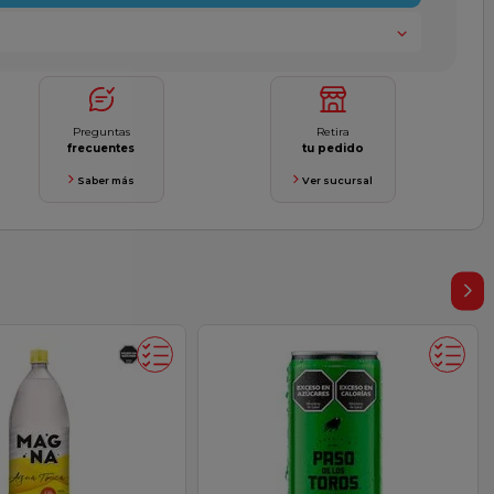
Preguntas
Retira
frecuentes
tu pedido
Saber más
Ver sucursal