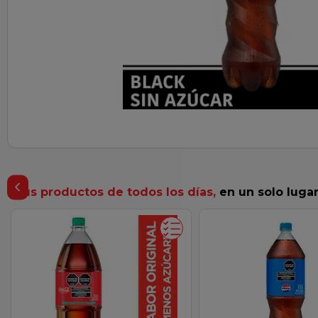
mpoo
Tus productos de todos los días,
en un solo luga