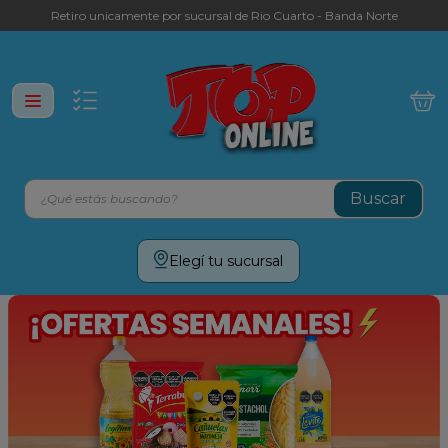
Retiro unicamente por sucursal de Rio Cuarto - Banda Norte
¿Qué estás buscando?
Términos más buscados
Elegí tu sucursal
leche
yerba
cafe
galletitas
aceite