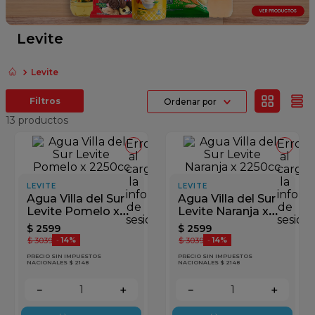
fideos
queso
Levite
papel higienico
Levite
azucar
Ordenar por
dulce leche
13
productos
Error
Error
al
al
cargar
cargar
la
la
LEVITE
LEVITE
información
inform
Agua Villa del Sur
Agua Villa del Sur
de
de
Levite Pomelo x
Levite Naranja x
sesión
sesión
2250cc
2250cc
$
2599
$
2599
$
3039
$
3039
-
14%
-
14%
PRECIO SIN IMPUESTOS
PRECIO SIN IMPUESTOS
NACIONALES $ 2148
NACIONALES $ 2148
－
＋
－
＋