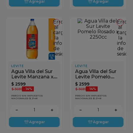
Agregar
Agregar
Error
Error
al
al
cargar
cargar
la
la
información
inform
de
de
sesión
sesión
LEVITE
LEVITE
Agua Villa del Sur
Agua Villa del Sur
Levite Manzana x
Levite Pomelo
2250cc
Rosado x 2250cc
$
2599
$
2599
$
3039
$
3039
-
14%
-
14%
PRECIO SIN IMPUESTOS
PRECIO SIN IMPUESTOS
NACIONALES $ 2148
NACIONALES $ 2148
－
＋
－
＋
Agregar
Agregar