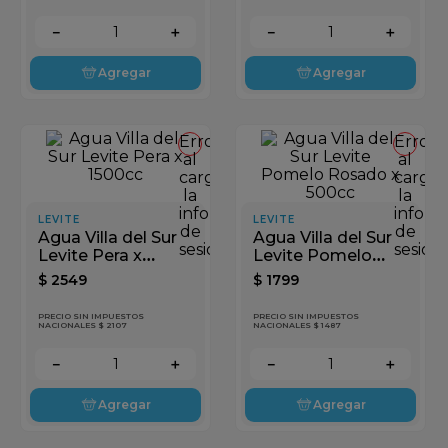
－
＋
－
＋
Agregar
Agregar
Error
Error
al
al
cargar
cargar
la
la
información
inform
LEVITE
LEVITE
de
de
Agua Villa del Sur
Agua Villa del Sur
sesión
sesión
Levite Pera x
Levite Pomelo
1500cc
Rosado x 500cc
$
2549
$
1799
PRECIO SIN IMPUESTOS
PRECIO SIN IMPUESTOS
NACIONALES $ 2107
NACIONALES $ 1487
－
＋
－
＋
Agregar
Agregar