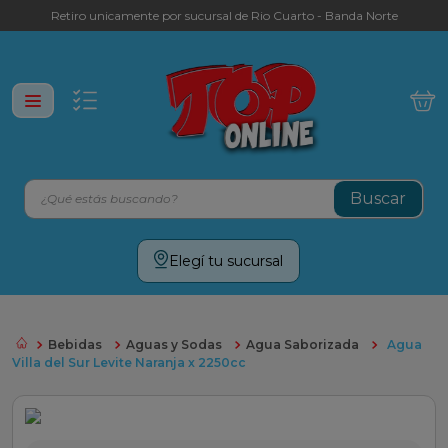
Retiro unicamente por sucursal de Rio Cuarto - Banda Norte
¿Qué estás buscando?
Términos más buscados
Elegí tu sucursal
leche
yerba
Bebidas
Aguas y Sodas
Agua Saborizada
Agua
cafe
Villa del Sur Levite Naranja x 2250cc
galletitas
aceite