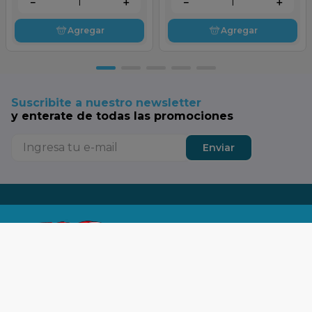
－
＋
－
＋
Agregar
Agregar
Suscribite a nuestro newsletter
y enterate de todas las promociones
Enviar