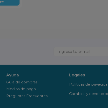
gar
Ayuda
Legales
Guía de compras
Políticas de privacid
Medios de pago
Cambios y devolucio
Preguntas Frecuentes