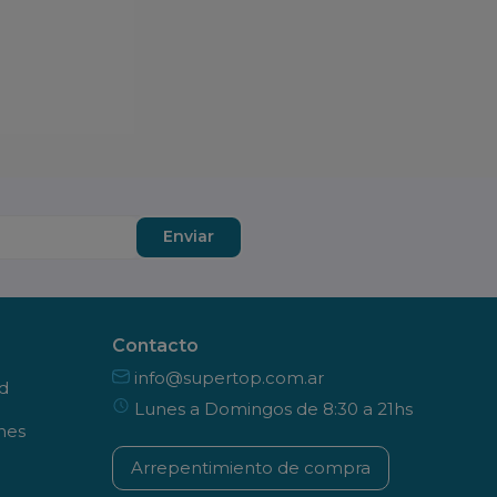
Enviar
Contacto
info@supertop.com.ar
ad
Lunes a Domingos de 8:30 a 21hs
nes
Arrepentimiento de compra