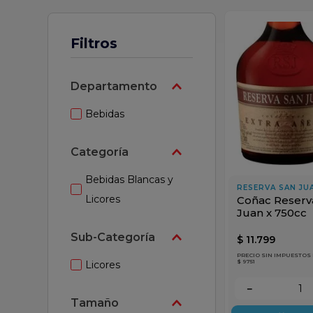
ar
Filtros
Departamento
Bebidas
Categoría
Bebidas Blancas y
RESERVA SAN JU
Licores
Coñac Reserv
Juan x 750cc
Sub-Categoría
$
11
.
799
PRECIO SIN IMPUESTOS
$ 9751
Licores
－
Tamaño