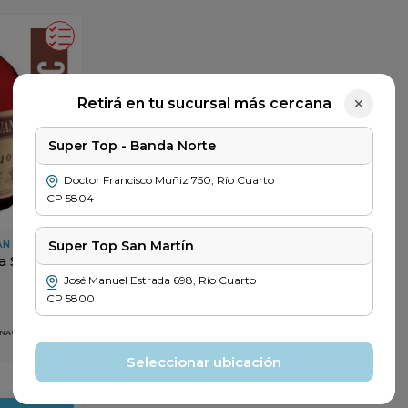
Retirá en tu sucursal más cercana
✕
Super Top - Banda Norte
Doctor Francisco Muñiz
750
,
Río Cuarto
CP
5804
Super Top San Martín
AN
a San
José Manuel Estrada
698
,
Río Cuarto
CP
5800
 NACIONALES
Seleccionar ubicación
＋