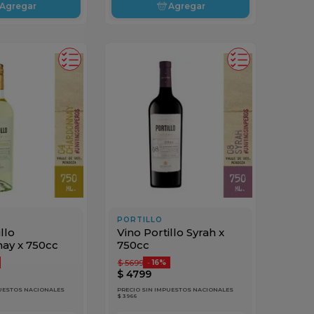
Agregar
Agregar
PORTILLO
llo
Vino Portillo Syrah x
ay x 750cc
750cc
$
5699
-
16%
$
4799
PUESTOS NACIONALES
PRECIO SIN IMPUESTOS NACIONALES
$ 3966