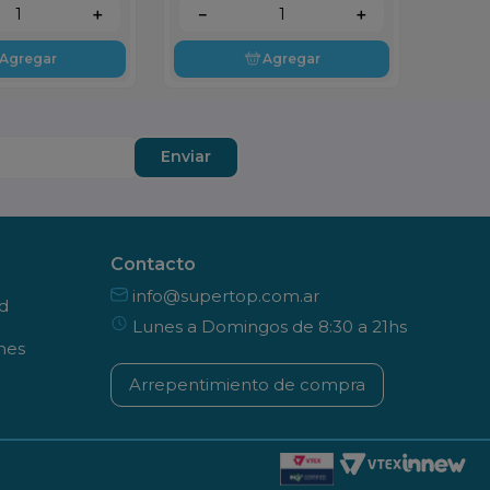
＋
－
＋
Agregar
Agregar
Enviar
Contacto
info@supertop.com.ar
ad
Lunes a Domingos de 8:30 a 21hs
nes
Arrepentimiento de compra