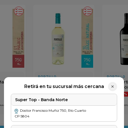
PORTILLO
PORTILLO
Malbec x
Vino Portillo Dulce
Vino Port
Retirá en tu sucursal más cercana
✕
Natural x 750cc
Sauvigno
$
5699
$
5699
-
12%
-
16%
$
4999
$
4799
Super Top - Banda Norte
 NACIONALES
PRECIO SIN IMPUESTOS NACIONALES
PRECIO SIN IM
$ 4131
$ 3966
Doctor Francisco Muñiz
750
,
Río Cuarto
CP
5804
＋
－
＋
－