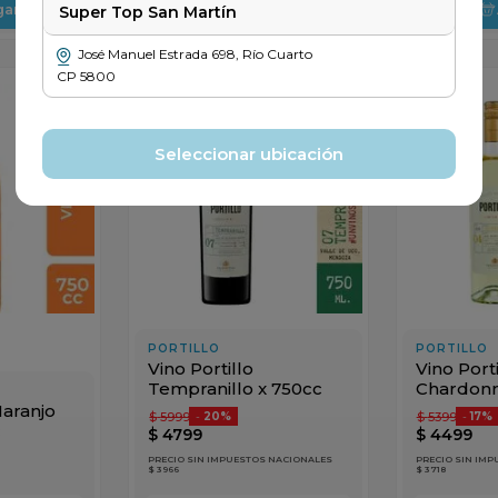
gar
Agregar
Super Top San Martín
José Manuel Estrada
698
,
Río Cuarto
CP
5800
Seleccionar ubicación
PORTILLO
PORTILLO
Vino Portillo
Vino Porti
Tempranillo x 750cc
Chardonn
Naranjo
$
5999
$
5399
-
20%
-
17%
c
$
4799
$
4499
PRECIO SIN IMPUESTOS NACIONALES
PRECIO SIN IM
$ 3966
$ 3718