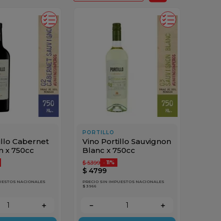
PORTILLO
illo Cabernet
Vino Portillo Sauvignon
n x 750cc
Blanc x 750cc
$
5399
-
11%
$
4799
PUESTOS NACIONALES
PRECIO SIN IMPUESTOS NACIONALES
$ 3966
＋
－
＋