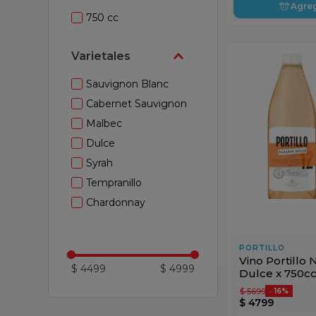
Agre
750 cc
Varietales
Sauvignon Blanc
Cabernet Sauvignon
Malbec
Dulce
Syrah
Tempranillo
Chardonnay
PORTILLO
Vino Portillo 
$ 4499
$ 4999
Dulce x 750c
$
5699
-
16%
$
4799