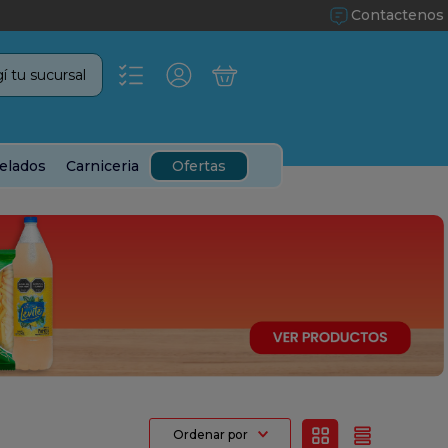
Contactenos
í tu sucursal
elados
Carniceria
Ofertas
Ordenar por