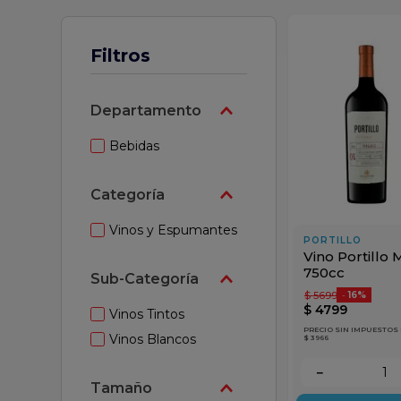
z
Filtros
Departamento
Bebidas
Categoría
Vinos y Espumantes
PORTILLO
Vino Portillo 
750cc
Sub-Categoría
$
5699
-
16%
$
4799
Vinos Tintos
PRECIO SIN IMPUESTOS
Vinos Blancos
$ 3966
－
Tamaño