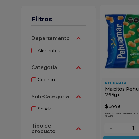
z
Filtros
Departamento
Alimentos
Categoría
Copetin
PEHUAMAR
Maicitos Peh
265gr
Sub-Categoría
$
5749
Snack
PRECIO SIN IMPUESTOS
$ 4751
－