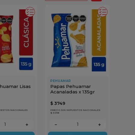
PEHUAMAR
huamar Lisas
Papas Pehuamar
Acanaladas x 135gr
$
3749
PUESTOS NACIONALES
PRECIO SIN IMPUESTOS NACIONALES
$ 3098
＋
－
＋