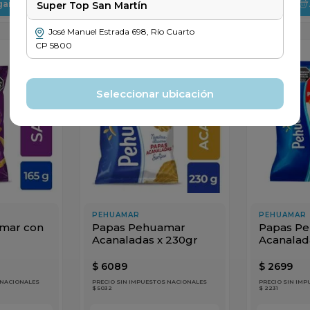
gar
Agregar
Super Top San Martín
José Manuel Estrada
698
,
Río Cuarto
CP
5800
Seleccionar ubicación
PEHUAMAR
PEHUAMAR
amar con
Papas Pehuamar
Papas P
Acanaladas x 230gr
Acanalad
$
6089
$
2699
 NACIONALES
PRECIO SIN IMPUESTOS NACIONALES
PRECIO SIN IM
$ 5032
$ 2231