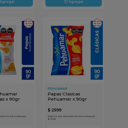
Agregar
Agregar
PEHUAMAR
ehuamar
Papas Clasicas
as x 90gr
Pehuamar x 90gr
$
2599
PUESTOS NACIONALES
PRECIO SIN IMPUESTOS NACIONALES
$ 2148