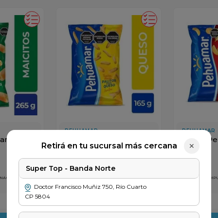
PEHUAMAR
PEHUAMAR
uamar x
Palitos Pehuamar con
Papas Pe
Retirá en tu sucursal más cercana
✕
Queso x 165gr
x 135gr
$
3299
$
3749
Super Top - Banda Norte
 NACIONALES
PRECIO SIN IMPUESTOS NACIONALES
PRECIO SIN IM
$ 2726
$ 3098
Doctor Francisco Muñiz
750
,
Río Cuarto
CP
5804
＋
－
＋
－