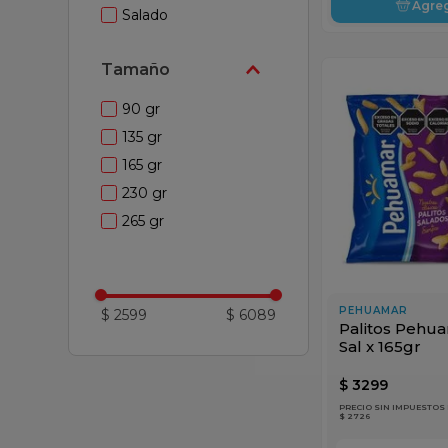
Agre
Salado
Tamaño
90 gr
135 gr
165 gr
230 gr
265 gr
PEHUAMAR
$ 2599
$ 6089
Palitos Pehu
Sal x 165gr
$
3299
PRECIO SIN IMPUESTOS
$ 2726