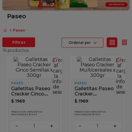
fideos
queso
Paseo
papel higienico
Paseo
dulce leche
Ordenar por
azucar
16
productos
Error
Error
al
al
cargar
cargar
la
la
información
inform
PASEO
PASEO
de
de
Galletitas Paseo
Galletitas Paseo
sesión
sesión
Cracker Cinco
Cracker
Semillas x 300gr
Multicereales x
$
1969
$
1969
300gr
PRECIO SIN IMPUESTOS
PRECIO SIN IMPUESTOS
NACIONALES $ 1627
NACIONALES $ 1627
－
＋
－
＋