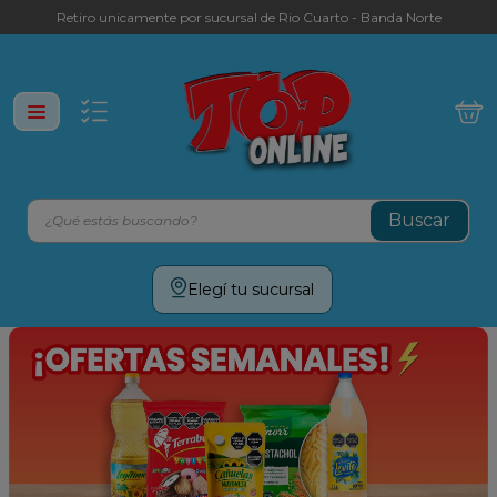
Retiro unicamente por sucursal de Rio Cuarto - Banda Norte
¿Qué estás buscando?
Términos más buscados
Elegí tu sucursal
leche
yerba
galletitas
aceite
cafe