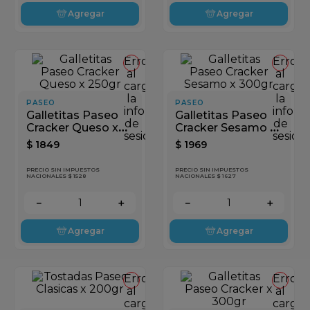
Agregar
Agregar
Error
Error
al
al
cargar
cargar
la
la
PASEO
PASEO
información
inform
Galletitas Paseo
Galletitas Paseo
de
de
Cracker Queso x
Cracker Sesamo x
sesión
sesión
250gr
300gr
$
1849
$
1969
PRECIO SIN IMPUESTOS
PRECIO SIN IMPUESTOS
NACIONALES $ 1528
NACIONALES $ 1627
－
＋
－
＋
Agregar
Agregar
Error
Error
al
al
cargar
cargar