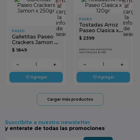
Error
Error
al
al
cargar
cargar
la
la
PASEO
información
inform
Tostadas Arroz
de
de
Paseo Clasica x
PASEO
sesión
sesión
120gr
Galletitas Paseo
$
2399
Crackers Jamon x
250gr
$
1849
PRECIO SIN IMPUESTOS
NACIONALES $ 1983
－
＋
－
＋
Agregar
Agregar
Suscribite a nuestro newsletter
y enterate de todas las promociones