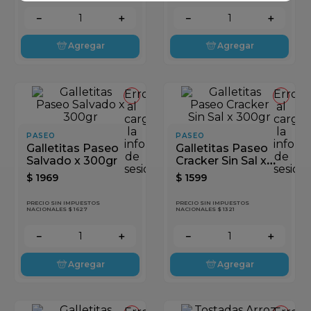
－
＋
－
＋
Agregar
Agregar
Error
Error
al
al
cargar
cargar
la
la
PASEO
PASEO
información
inform
Galletitas Paseo
Galletitas Paseo
de
de
Salvado x 300gr
Cracker Sin Sal x
sesión
sesión
300gr
$
1969
$
1599
PRECIO SIN IMPUESTOS
PRECIO SIN IMPUESTOS
NACIONALES $ 1627
NACIONALES $ 1321
－
＋
－
＋
Agregar
Agregar