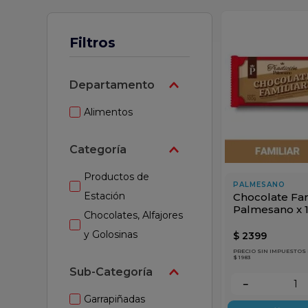
ar
Filtros
Departamento
Alimentos
Categoría
Productos de
PALMESANO
Estación
Chocolate Fam
Palmesano x 
Chocolates, Alfajores
y Golosinas
$
2399
PRECIO SIN IMPUESTOS
$ 1983
Sub-Categoría
－
Garrapiñadas