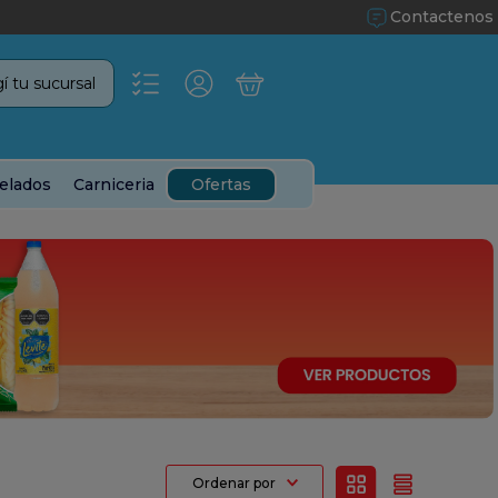
Contactenos
í tu sucursal
elados
Carniceria
Ofertas
Ordenar por