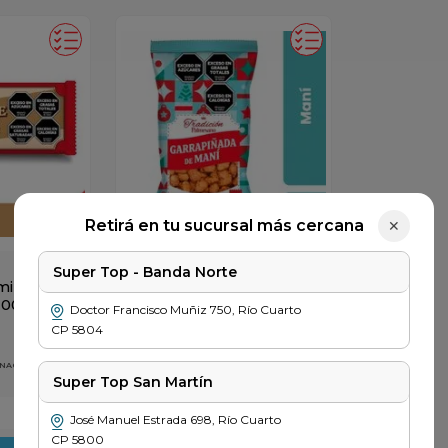
Retirá en tu sucursal más cercana
✕
PALMESANO
Super Top - Banda Norte
iliar
Garrapi?ada Mani
100gr
Palmesano x 70gr
Doctor Francisco Muñiz
750
,
Río Cuarto
CP
5804
$
398
 NACIONALES
PRECIO SIN IMPUESTOS NACIONALES
$ 329
Super Top San Martín
＋
－
＋
José Manuel Estrada
698
,
Río Cuarto
CP
5800