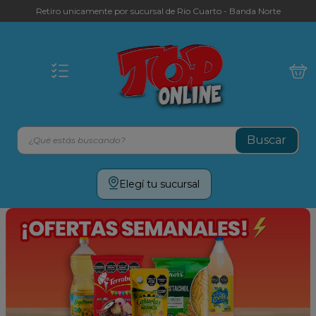
Retiro unicamente por sucursal de Rio Cuarto - Banda Norte
¿Qué estás buscando?
Términos más buscados
Elegí tu sucursal
leche
yerba
galletitas
aceite
cafe