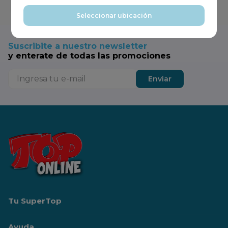
Agregar
Seleccionar ubicación
Suscribite a nuestro newsletter
y enterate de todas las promociones
Enviar
Tu SuperTop
Ayuda