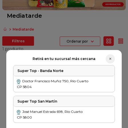
fideos
queso
Mediatarde
azucar
Mediatarde
papel higienico
Ordenar por
arroz
1
producto
Error
✕
Retirá en tu sucursal más cercana
al
cargar
Super Top - Banda Norte
la
MEDIATARDE
información
Galletitas
Doctor Francisco Muñiz
750
,
Río Cuarto
de
Mediatarde x 315gr
CP
5804
sesión
$
1749
Super Top San Martín
PRECIO SIN IMPUESTOS
NACIONALES $ 1445
José Manuel Estrada
698
,
Río Cuarto
－
＋
CP
5800