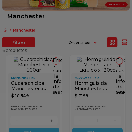
fideos
queso
Manchester
papel higienico
Manchester
azucar
Ordenar por
dulce leche
6
productos
Error
Error
al
al
cargar
cargar
la
la
MANCHESTER
MANCHESTER
información
inform
Cucarachicida
Hormiguisida
de
de
Manchester x
Manchester
sesión
sesión
500gr
Liquido x 120cc
$
10
.
549
$
7199
PRECIO SIN IMPUESTOS
PRECIO SIN IMPUESTOS
NACIONALES $ 8718
NACIONALES $ 5950
－
＋
－
＋