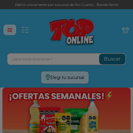
Retiro unicamente por sucursal de Rio Cuarto - Banda Norte
¿Qué estás buscando?
Términos más buscados
Elegí tu sucursal
leche
yerba
cafe
galletitas
aceite