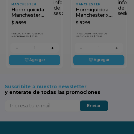
información
inform
MANCHESTER
MANCHESTER
de
de
Hormiguicida
Hormiguicida
sesión
sesión
Manchester
Manchester x
Granulado Doy
200gr
$
8699
$
9299
Pack x 250gr
PRECIO SIN IMPUESTOS
PRECIO SIN IMPUESTOS
NACIONALES $ 7189
NACIONALES $ 7685
－
＋
－
＋
Agregar
Agregar
Suscribite a nuestro newsletter
y enterate de todas las promociones
Enviar