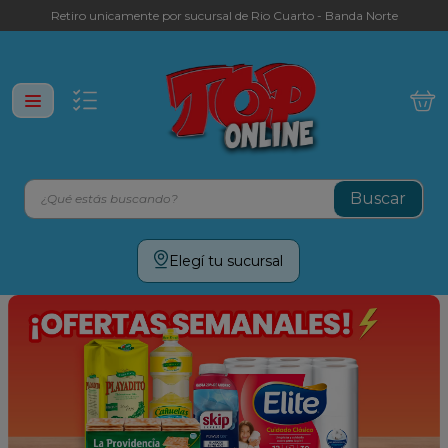
Retiro unicamente por sucursal de Rio Cuarto - Banda Norte
¿Qué estás buscando?
Términos más buscados
Elegí tu sucursal
leche
yerba
galletitas
aceite
cafe