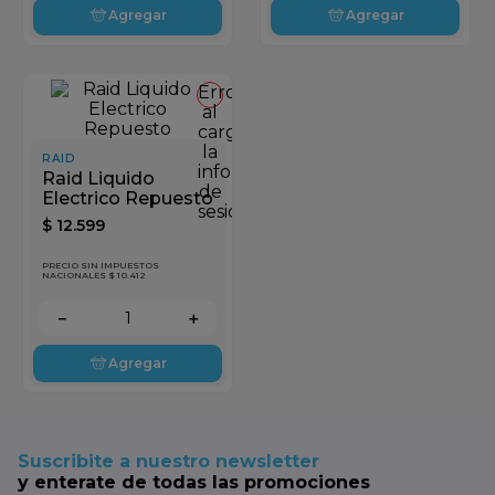
Agregar
Agregar
Error
al
cargar
la
RAID
información
Raid Liquido
de
Electrico Repuesto
sesión
$
12
.
599
PRECIO SIN IMPUESTOS
NACIONALES $ 10.412
－
＋
Agregar
Suscribite a nuestro newsletter
y enterate de todas las promociones