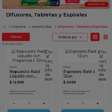
fideos
queso
Difusores, Tabletas y Espirales
papel higienico
Limpieza
Insecticidas
Difusores, Tabletas y Espirales
dulce leche
Ordenar por
azucar
9
productos
Error
Error
al
al
cargar
cargar
la
la
RAID
RAID
información
inform
Repuesto Raid
Espirales Raid x
de
de
Liquido con
12un
sesión
sesión
Fragancia x 32cc
$
12
.
599
$
3099
PRECIO SIN IMPUESTOS
PRECIO SIN IMPUESTOS
NACIONALES $ 10.412
NACIONALES $ 2561
－
＋
－
＋