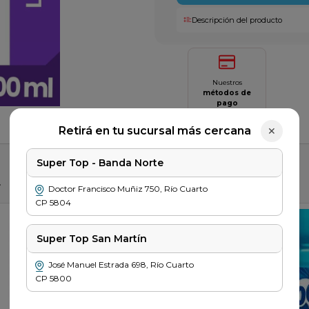
Descripción del producto
Nuestros
métodos de
pago
Saber más
Retirá en tu sucursal más cercana
✕
Super Top - Banda Norte
r
Doctor Francisco Muñiz
750
,
Río Cuarto
CP
5804
Super Top San Martín
José Manuel Estrada
698
,
Río Cuarto
CP
5800