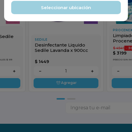
Seleccionar ubicación
PROCENE
Limpiad
Sedile
SEDILE
Procene
Desinfectante Liquido
1800cc
$
4549
-
3
Sedile Lavanda x 900cc
$
3199
LES $ 991
PRECIO SIN I
$
1449
＋
－
＋
－
Agregar