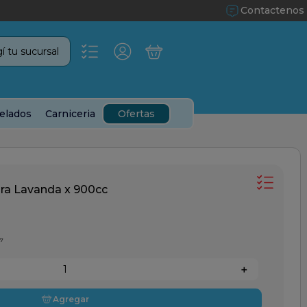
Contactenos
í tu sucursal
elados
Carniceria
Ofertas
ra Lavanda x 900cc
7
＋
Agregar