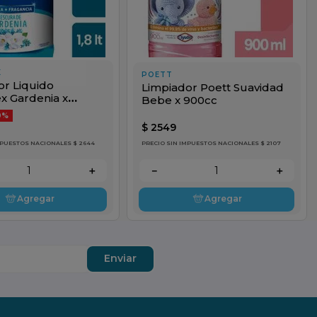
X
POETT
or Liquido
Limpiador Poett Suavidad
x Gardenia x
Bebe x 900cc
0%
$
2549
MPUESTOS NACIONALES $ 2644
PRECIO SIN IMPUESTOS NACIONALES $ 2107
＋
－
＋
Agregar
Agregar
Enviar