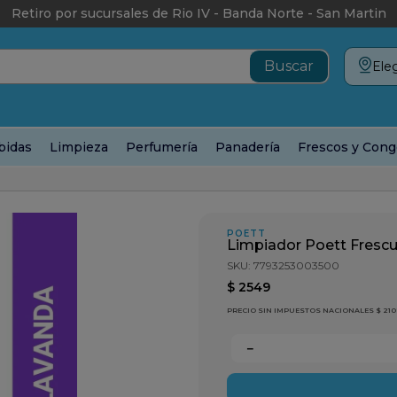
Retiro por sucursales de Rio IV - Banda Norte - San Martin
Eleg
bidas
Limpieza
Perfumería
Panadería
Frescos y Cong
Limpiador Poett Frescura Lavanda x 900cc
POETT
Limpiador Poett Frescu
SKU
:
7793253003500
$
2549
PRECIO SIN IMPUESTOS NACIONALES $ 210
－