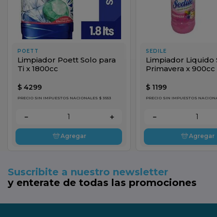
POETT
SEDILE
Limpiador Poett Solo para
Limpiador Liquido 
Ti x 1800cc
Primavera x 900cc
$
4299
$
1199
PRECIO SIN IMPUESTOS NACIONALES $ 3553
PRECIO SIN IMPUESTOS NACIONA
－
＋
－
Agregar
Agregar
Suscribite a nuestro newsletter
y enterate de todas las promociones