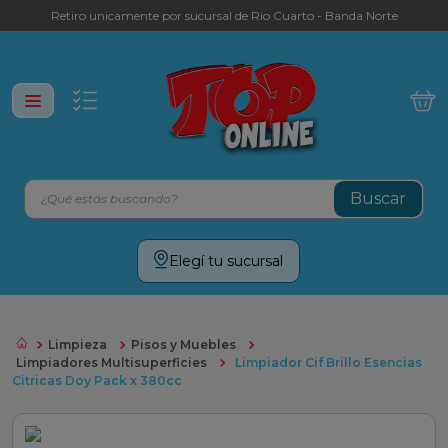
Retiro unicamente por sucursal de Rio Cuarto - Banda Norte
¿Qué estás buscando?
Términos más buscados
Elegí tu sucursal
leche
yerba
Limpieza
Pisos y Muebles
cafe
Limpiadores Multisuperficies
Limpiador Cif Brillo Esencias
Citricas Doy Pack x 380cc
galletitas
aceite