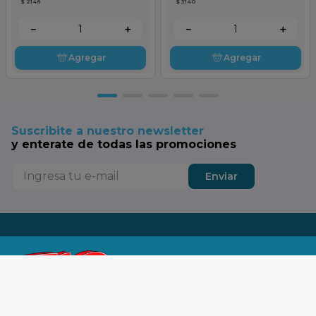
$ 2148
$ 3140
－
＋
－
＋
Agregar
Agregar
Suscribite a nuestro newsletter
y enterate de todas las promociones
Enviar