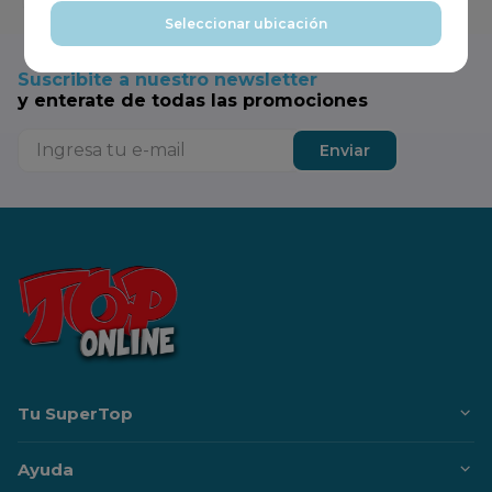
Seleccionar ubicación
Suscribite a nuestro newsletter
y enterate de todas las promociones
Enviar
Tu SuperTop
Ayuda