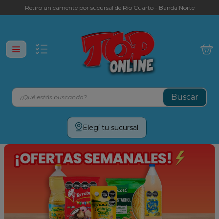
Retiro unicamente por sucursal de Rio Cuarto - Banda Norte
¿Qué estás buscando?
Términos más buscados
Elegí tu sucursal
leche
yerba
galletitas
aceite
cafe