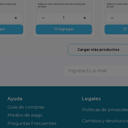
 NACIONALES
PRECIO SIN IMPUESTOS NACIONALES
PRECIO SIN IM
$ 3966
$ 2115
＋
－
＋
－
gar
Agregar
Ayuda
Legales
Guía de compras
Políticas de privacid
Medios de pago
Cambios y devolucio
Preguntas Frecuentes