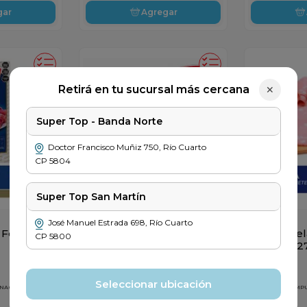
gar
Agregar
Retirá en tu sucursal más cercana
✕
Super Top - Banda Norte
Doctor Francisco Muñiz
750
,
Río Cuarto
CP
5804
Super Top San Martín
LARIO
LARIO
José Manuel Estrada
698
,
Río Cuarto
 Feteado
Bondiola Lario en
Mortadel
CP
5800
Fetas x 140gr
Fetas x 2
$
5199
$
3299
Seleccionar ubicación
 NACIONALES
PRECIO SIN IMPUESTOS NACIONALES
PRECIO SIN IM
$ 4297
$ 2726