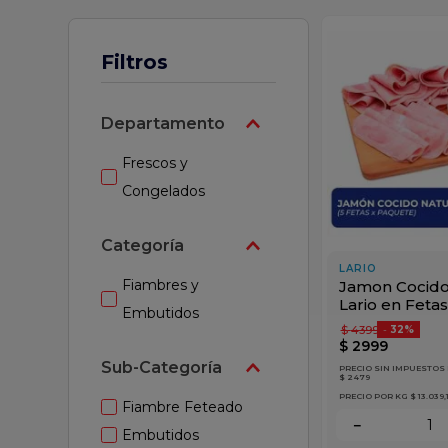
z
Filtros
Departamento
Frescos y
Congelados
Categoría
LARIO
Fiambres y
Jamon Cocido
Lario en Feta
Embutidos
$
4399
-
32%
$
2999
Sub-Categoría
PRECIO SIN IMPUESTOS
$ 2479
PRECIO POR KG
$ 13.039,
Fiambre Feteado
－
Embutidos