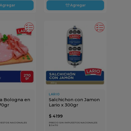
Agregar
Agregar
LARIO
a Bologna en
Salchichon con Jamon
70gr
Lario x 300gr
$
4199
PUESTOS NACIONALES
PRECIO SIN IMPUESTOS NACIONALES
$ 3470