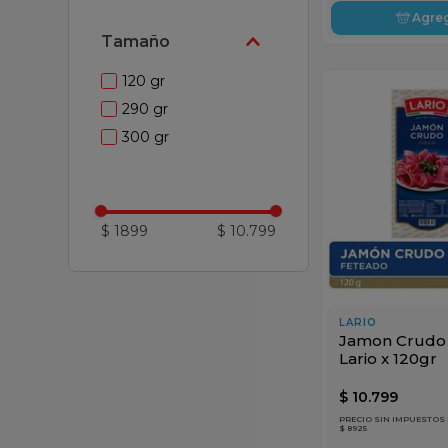
Agre
Tamaño
120 gr
290 gr
300 gr
$ 1899
$ 10.799
LARIO
Jamon Crudo
Lario x 120gr
$
10
.
799
PRECIO SIN IMPUESTOS
$ 8925