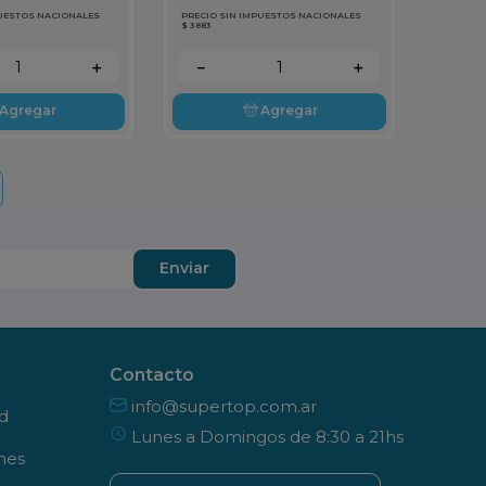
PUESTOS NACIONALES
PRECIO SIN IMPUESTOS NACIONALES
$ 3883
＋
－
＋
Agregar
Agregar
Enviar
Contacto
info@supertop.com.ar
ad
Lunes a Domingos de 8:30 a 21hs
nes