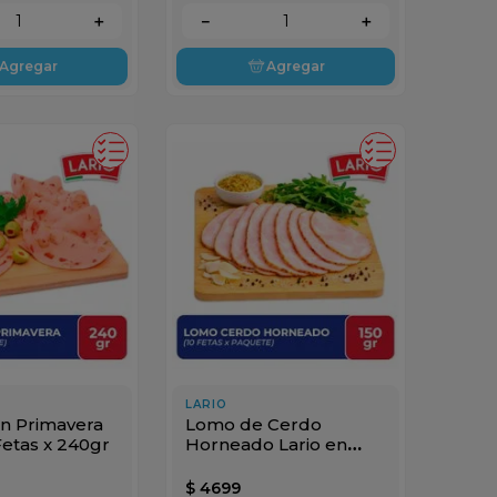
＋
－
＋
Agregar
Agregar
LARIO
on Primavera
Lomo de Cerdo
Fetas x 240gr
Horneado Lario en
Fetas x 150gr
$
4699