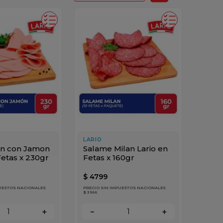
LARIO
on con Jamon
Salame Milan Lario en
Fetas x 230gr
Fetas x 160gr
$
4799
PUESTOS NACIONALES
PRECIO SIN IMPUESTOS NACIONALES
$ 3966
＋
－
＋