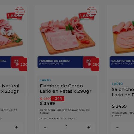
230
g
290
g
LARIO
LARIO
 Natural
Fiambre de Cerdo
Salchich
s x 230gr
Lario en Fetas x 290gr
Lario en 
$
4599
-
24%
$
3499
$
2459
 NACIONALES
PRECIO SIN IMPUESTOS NACIONALES
$ 2892
PRECIO SIN IM
$ 2032
13
PRECIO POR KG
$ 12.065,52
＋
－
＋
－