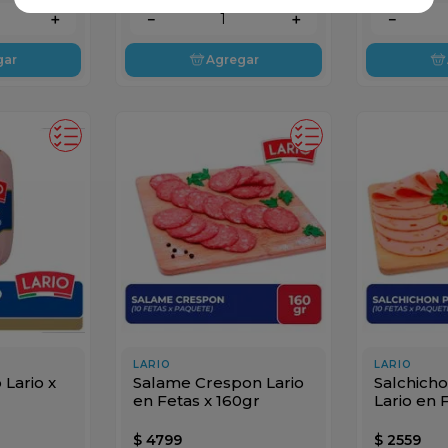
＋
－
＋
－
gar
Agregar
LARIO
LARIO
Lario x
Salame Crespon Lario
Salchich
en Fetas x 160gr
Lario en 
$
4799
$
2559