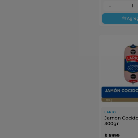
－
Agre
LARIO
Jamon Cocido 
300gr
$
6999