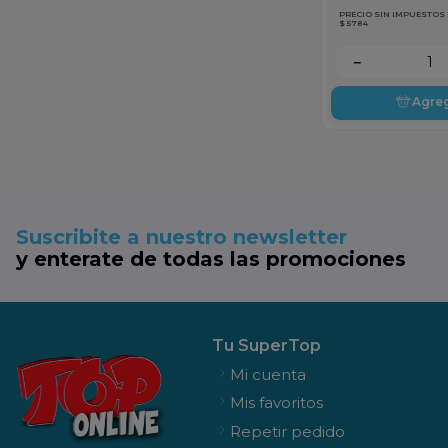
PRECIO SIN IMPUESTOS
$ 5784
－
Agre
Suscribite a nuestro newsletter
y enterate de todas las promociones
Tu SuperTop
Mi cuenta
Mis favoritos
Repetir pedido