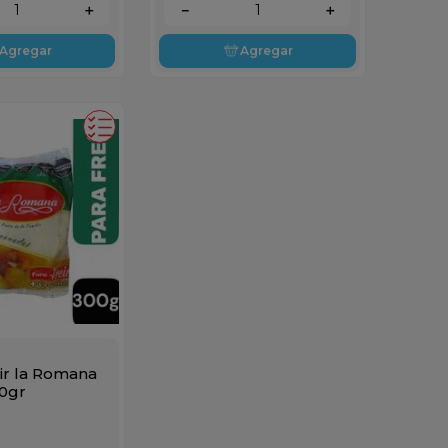
＋
－
＋
Agregar
Agregar
ir la Romana
00gr