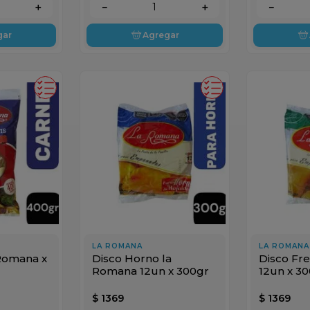
＋
－
＋
－
gar
Agregar
LA ROMANA
LA ROMANA
 Romana x
Disco Horno la
Disco Fre
Romana 12un x 300gr
12un x 3
$
1369
$
1369