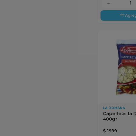
－
Agre
LA ROMANA
Capelletis la
400gr
$
1999