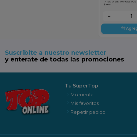
PRECIO SIN IMPUESTOS
$ 1652
－
Agre
Suscribite a nuestro newsletter
y enterate de todas las promociones
Tu SuperTop
Mi cuenta
Mis favoritos
Repetir pedido