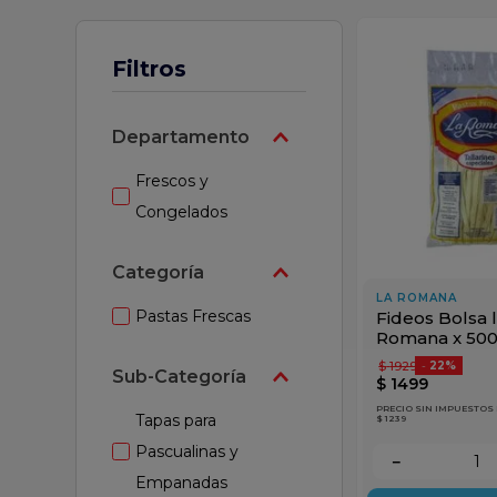
z
Filtros
Departamento
Frescos y
Congelados
Categoría
LA ROMANA
Pastas Frescas
Fideos Bolsa 
Romana x 50
$
1929
-
22%
Sub-Categoría
$
1499
PRECIO SIN IMPUESTOS
Tapas para
$ 1239
Pascualinas y
－
Empanadas