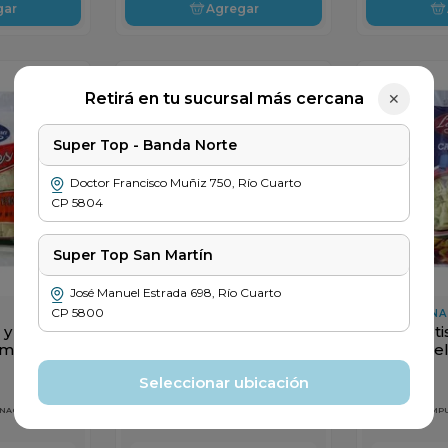
gar
Agregar
Retirá en tu sucursal más cercana
✕
Super Top - Banda Norte
Doctor Francisco Muñiz
750
,
Río Cuarto
CP
5804
Super Top San Martín
José Manuel Estrada
698
,
Río Cuarto
CP
5800
LA ROMANA
LA ROMANA
 y
Tapa para Pasteles la
Capelleti
omana x
Romana 24u x 380gr
Muzzarel
x 400gr
Seleccionar ubicación
$
1675
$
1999
 NACIONALES
PRECIO SIN IMPUESTOS NACIONALES
PRECIO SIN IM
$ 1384
$ 1652