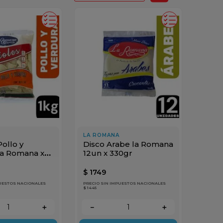
LA ROMANA
Pollo y
Disco Arabe la Romana
la Romana x
12un x 330gr
$
1749
PUESTOS NACIONALES
PRECIO SIN IMPUESTOS NACIONALES
$ 1445
＋
－
＋