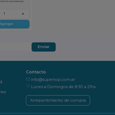
PUESTOS NACIONALES
＋
Agregar
Enviar
Contacto
info@supertop.com.ar
ad
Lunes a Domingos de 8:30 a 21hs
nes
Arrepentimiento de compra