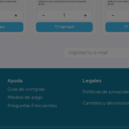
 NACIONALES
PRECIO SIN IMPUESTOS NACIONALES
PRECIO SIN IM
$ 1131
$ 1131
＋
－
＋
－
gar
Agregar
Ayuda
Legales
Guía de compras
Políticas de privacid
Medios de pago
Cambios y devolucio
Preguntas Frecuentes