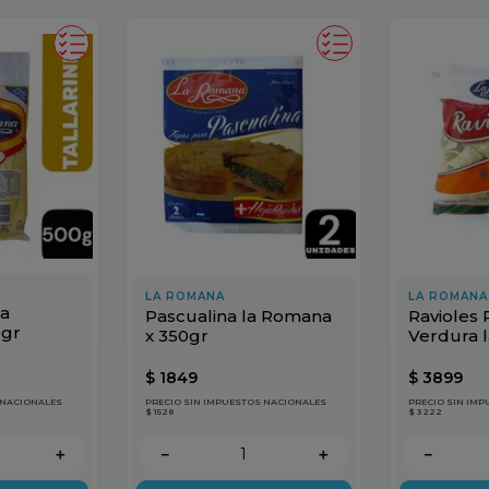
LA ROMANA
LA ROMANA
la
Pascualina la Romana
Ravioles 
0gr
x 350gr
Verdura 
1kg
$
1849
$
3899
 NACIONALES
PRECIO SIN IMPUESTOS NACIONALES
PRECIO SIN IM
$ 1528
$ 3222
＋
－
＋
－