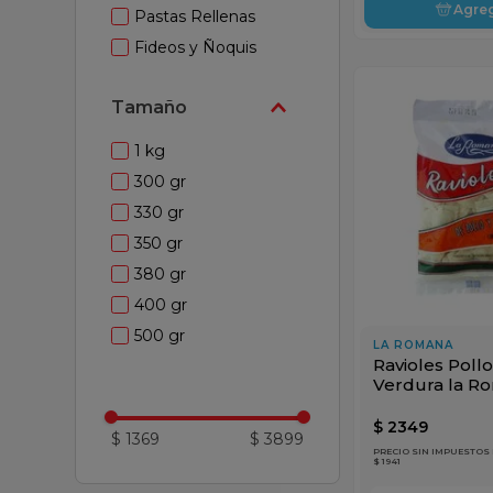
Agre
Pastas Rellenas
Fideos y Ñoquis
Tamaño
1 kg
300 gr
330 gr
350 gr
380 gr
400 gr
500 gr
LA ROMANA
Ravioles Pollo
Verdura la R
500gr
$
2349
$ 1369
$ 3899
PRECIO SIN IMPUESTOS
$ 1941