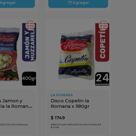
Agregar
Agregar
LA ROMANA
s Jamon y
Disco Copetin la
la la Romana
Romana x 380gr
$
1749
PUESTOS NACIONALES
PRECIO SIN IMPUESTOS NACIONALES
$ 1445