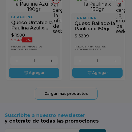
al
al
cargar
cargar
la
la
LA PAULINA
LA PAULINA
información
inform
Queso Untable la
Queso Rallado la
de
de
Paulina Azul x
Paulina x 150gr
sesión
sesión
190gr
$
1990
$
5299
$
2149
-
7%
PRECIO SIN IMPUESTOS
PRECIO SIN IMPUESTOS
NACIONALES $ 1645
NACIONALES $ 4379
－
＋
－
＋
Agregar
Agregar
Suscribite a nuestro newsletter
y enterate de todas las promociones