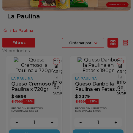
fideos
queso
La Paulina
azucar
La Paulina
papel higienico
Ordenar por
arroz
24
productos
Error
Error
al
al
cargar
cargar
la
la
LA PAULINA
LA PAULINA
información
inform
Queso Cremoso la
Queso Danbo la
de
de
Paulina x 720gr
Paulina en Fetas x
sesión
sesión
180gr
$
6899
$
2379
$
7999
$
3295
-
14%
-
28%
PRECIO SIN IMPUESTOS
PRECIO SIN IMPUESTOS
NACIONALES $ 5702
NACIONALES $ 1966
－
＋
－
＋