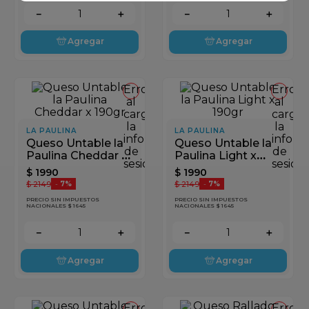
－
＋
－
＋
Agregar
Agregar
Error
Error
al
al
cargar
cargar
la
la
LA PAULINA
LA PAULINA
información
inform
Queso Untable la
Queso Untable la
de
de
Paulina Cheddar x
Paulina Light x
sesión
sesión
190gr
190gr
$
1990
$
1990
$
2149
$
2149
-
7%
-
7%
PRECIO SIN IMPUESTOS
PRECIO SIN IMPUESTOS
NACIONALES $ 1645
NACIONALES $ 1645
－
＋
－
＋
Agregar
Agregar
Error
Error