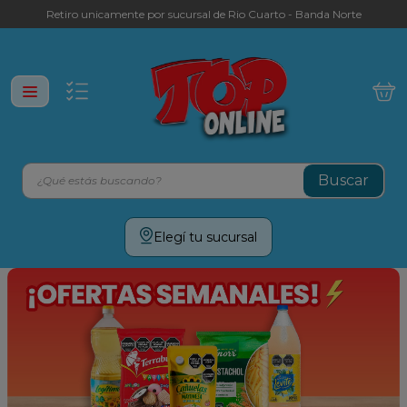
Retiro unicamente por sucursal de Rio Cuarto - Banda Norte
¿Qué estás buscando?
Términos más buscados
Elegí tu sucursal
leche
yerba
galletitas
aceite
cafe