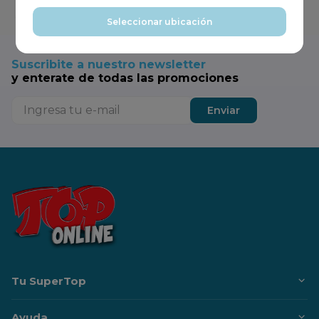
Agregar
Agregar
Seleccionar ubicación
Suscribite a nuestro newsletter
y enterate de todas las promociones
Enviar
Tu SuperTop
Ayuda