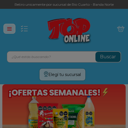
Retiro unicamente por sucursal de Rio Cuarto - Banda Norte
¿Qué estás buscando?
Términos más buscados
Elegí tu sucursal
leche
yerba
galletitas
aceite
cafe