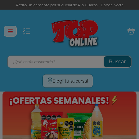
Retiro unicamente por sucursal de Rio Cuarto - Banda Norte
¿Qué estás buscando?
Términos más buscados
Elegí tu sucursal
leche
yerba
galletitas
aceite
cafe