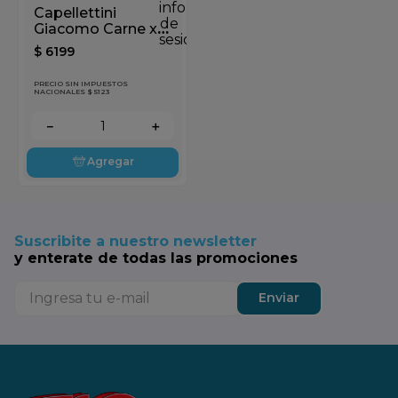
información
Capellettini
de
Giacomo Carne x
sesión
500gr
$
6199
PRECIO SIN IMPUESTOS
NACIONALES $ 5123
－
＋
Agregar
Suscribite a nuestro newsletter
y enterate de todas las promociones
Enviar