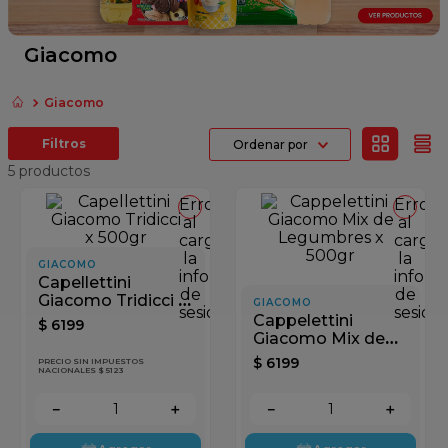
fideos
queso
Giacomo
papel higienico
Giacomo
dulce leche
Ordenar por
azucar
5
productos
Error
Error
al
al
cargar
cargar
la
la
GIACOMO
información
inform
Capellettini
de
de
Giacomo Tridicci x
GIACOMO
sesión
sesión
500gr
Cappelettini
$
6199
Giacomo Mix de
Legumbres x
$
6199
PRECIO SIN IMPUESTOS
500gr
NACIONALES $ 5123
－
＋
－
＋