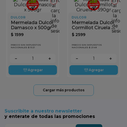
Error
Error
al
al
cargar
cargar
la
la
DULCOR
DULCOR
información
inform
Mermelada Dulcor
Mermelada Dulcor
de
de
Damasco x 500gr
Cormillot Ciruela x
sesión
sesión
390gr
$
1599
$
2599
PRECIO SIN IMPUESTOS
PRECIO SIN IMPUESTOS
NACIONALES $ 1321
NACIONALES $ 2148
－
＋
－
＋
Agregar
Agregar
Suscribite a nuestro newsletter
y enterate de todas las promociones