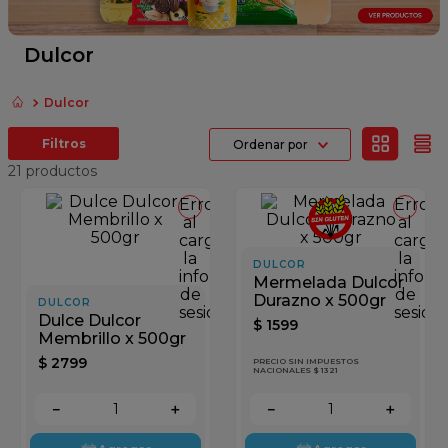
fideos
queso
Dulcor
papel higienico
Dulcor
azucar
Ordenar por
dulce leche
21
productos
Error
Error
al
al
cargar
cargar
la
la
DULCOR
información
inform
Mermelada Dulcor
de
de
Durazno x 500gr
DULCOR
sesión
sesión
Dulce Dulcor
$
1599
Membrillo x 500gr
$
2799
PRECIO SIN IMPUESTOS
NACIONALES $ 1321
－
＋
－
＋