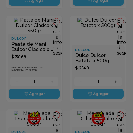
Agregar
Agregar
Error
Error
al
al
cargar
cargar
la
la
DULCOR
información
inform
Pasta de Mani
de
de
Dulcor Clasica x
DULCOR
sesión
sesión
350gr
Dulce Dulcor
$
3069
Batata x 500gr
$
2149
PRECIO SIN IMPUESTOS
NACIONALES $ 2536
－
＋
－
＋
Agregar
Agregar
Error
Error
al
al
cargar
cargar
la
la
DULCOR
DULCOR