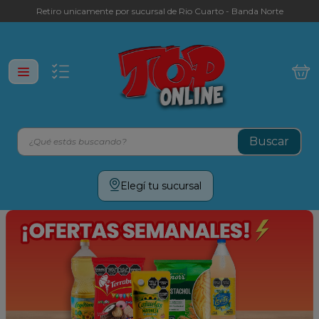
Retiro unicamente por sucursal de Rio Cuarto - Banda Norte
¿Qué estás buscando?
Términos más buscados
Elegí tu sucursal
leche
yerba
cafe
galletitas
aceite