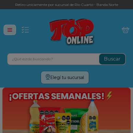
Retiro unicamente por sucursal de Rio Cuarto - Banda Norte
¿Qué estás buscando?
Términos más buscados
Elegí tu sucursal
leche
yerba
galletitas
aceite
cafe