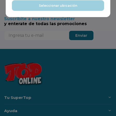
Seleccionar ubicación
Suscribite a nuestro newsletter
y enterate de todas las promociones
Enviar
Tu SuperTop
Ayuda