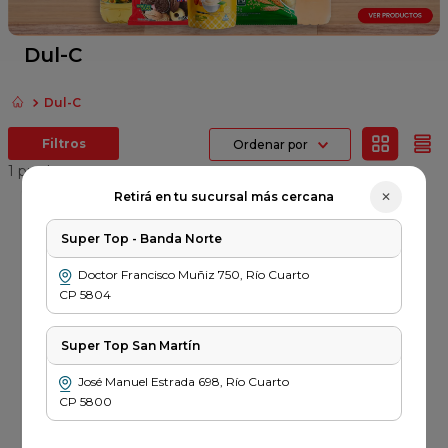
fideos
queso
Dul-C
papel higienico
Dul-C
dulce leche
Ordenar por
azucar
1
producto
✕
Retirá en tu sucursal más cercana
Error
al
Super Top - Banda Norte
cargar
DUL-C
la
Azucar Dul C x 1kg
Doctor Francisco Muñiz
750
,
Río Cuarto
información
de
CP
5804
$
1329
sesión
Super Top San Martín
PRECIO SIN IMPUESTOS
NACIONALES $ 1098
José Manuel Estrada
698
,
Río Cuarto
－
＋
CP
5800
Agregar