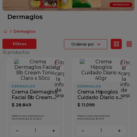
fideos
queso
Dermaglos
azucar
Dermaglos
papel higienico
Ordenar por
arroz
15
productos
Error
Error
al
al
cargar
cargar
la
la
información
inform
DERMAGLOS
DERMAGLOS
de
de
Crema Dermaglos
Crema Hipoglos
sesión
sesión
Facial Bb Cream
Cuidado Diario x
Tono Claro x 50cc
40gr
$
28
.
849
$
11
.
099
PRECIO SIN IMPUESTOS
PRECIO SIN IMPUESTOS
NACIONALES $ 23.842
NACIONALES $ 9173
－
＋
－
＋