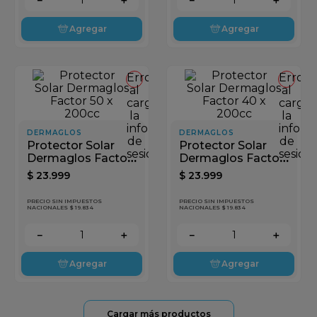
Agregar
Agregar
Error
Error
al
al
cargar
cargar
la
la
información
inform
DERMAGLOS
DERMAGLOS
de
de
Protector Solar
Protector Solar
sesión
sesión
Dermaglos Factor
Dermaglos Factor
50 x 200cc
40 x 200cc
$
23
.
999
$
23
.
999
PRECIO SIN IMPUESTOS
PRECIO SIN IMPUESTOS
NACIONALES $ 19.834
NACIONALES $ 19.834
－
＋
－
＋
Agregar
Agregar