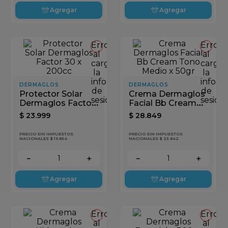
Agregar
Agregar
Error
Error
al
al
cargar
cargar
la
la
información
inform
DERMAGLOS
DERMAGLOS
de
de
Protector Solar
Crema Dermaglos
sesión
sesión
Dermaglos Factor
Facial Bb Cream
30 x 200cc
Tono Medio x 50gr
$
23
.
999
$
28
.
849
PRECIO SIN IMPUESTOS
PRECIO SIN IMPUESTOS
NACIONALES $ 19.834
NACIONALES $ 23.842
－
＋
－
＋
Agregar
Agregar
Error
Error
al
al