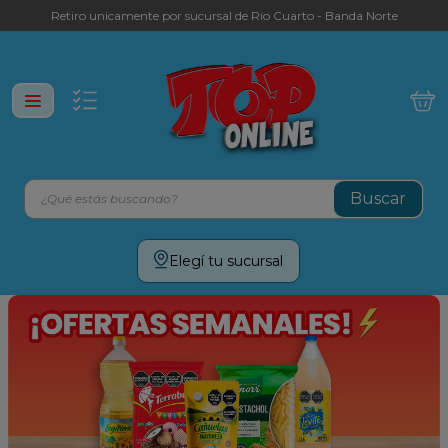
Retiro unicamente por sucursal de Rio Cuarto - Banda Norte
¿Qué estás buscando?
Términos más buscados
Elegí tu sucursal
leche
yerba
galletitas
aceite
cafe