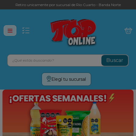
Retiro unicamente por sucursal de Rio Cuarto - Banda Norte
¿Qué estás buscando?
Términos más buscados
Elegí tu sucursal
leche
yerba
cafe
galletitas
aceite