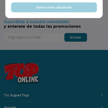
Agregar
Seleccionar ubicación
Suscribite a nuestro newsletter
y enterate de todas las promociones
Enviar
Tu SuperTop
Ayuda