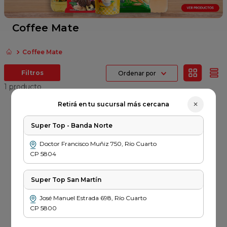
fideos
queso
Coffee Mate
azucar
Coffee Mate
papel higienico
Ordenar por
arroz
1
producto
Error
✕
Retirá en tu sucursal más cercana
al
cargar
Super Top - Banda Norte
la
COFFEE MATE
información
Cafe Coffee Mate
Doctor Francisco Muñiz
750
,
Río Cuarto
de
Doy Pack x 170gr
CP
5804
sesión
$
5949
Super Top San Martín
PRECIO SIN IMPUESTOS
NACIONALES $ 4917
José Manuel Estrada
698
,
Río Cuarto
－
＋
CP
5800