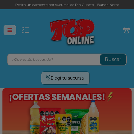
Retiro unicamente por sucursal de Rio Cuarto - Banda Norte
¿Qué estás buscando?
Términos más buscados
Elegí tu sucursal
leche
yerba
galletitas
aceite
cafe