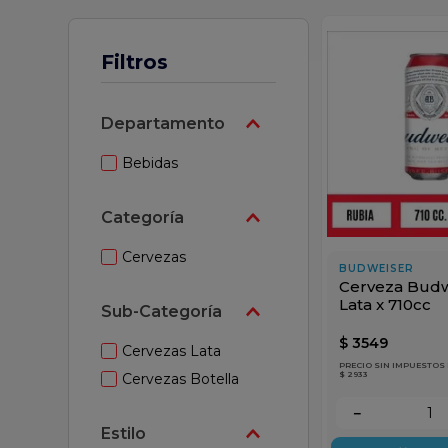
z
Filtros
Departamento
Bebidas
Categoría
Cervezas
BUDWEISER
Cerveza Budw
Lata x 710cc
Sub-Categoría
$
3549
Cervezas Lata
PRECIO SIN IMPUESTOS
$ 2933
Cervezas Botella
－
Estilo