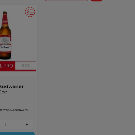
R
Budweiser
0cc
PUESTOS NACIONALES
＋