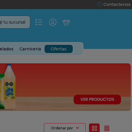
Contactenos
í tu sucursal
elados
Carniceria
Ofertas
Ordenar por