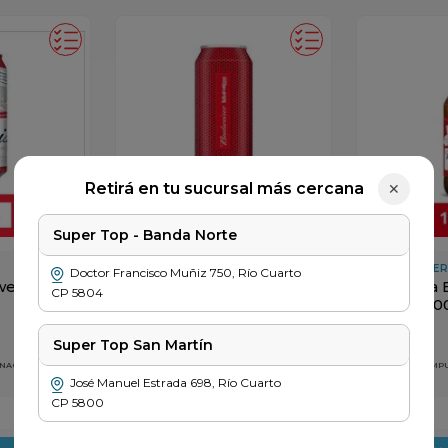
Retirá en tu sucursal más cercana
✕
Super Top - Banda Norte
BUDWEISER
BUDWEISE
Doctor Francisco Muñiz
750
,
Río Cuarto
eiser
Cerveza Budweiser
Cerveza 
CP
5804
Lata x 473cc
Ret x 100
$
2399
$
3999
Super Top San Martín
 NACIONALES
PRECIO SIN IMPUESTOS NACIONALES
PRECIO SIN IM
$ 1983
$ 3305
José Manuel Estrada
698
,
Río Cuarto
CP
5800
＋
－
＋
－