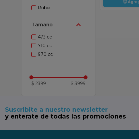
Agre
Rubia
Tamaño
473 cc
710 cc
970 cc
$ 2399
$ 3999
Suscribite a nuestro newsletter
y enterate de todas las promociones